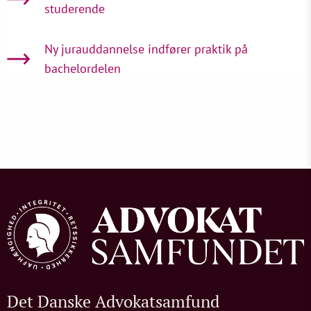
studerende
Ny jurauddannelse indfører praktik på
bachelordelen
Det Danske Advokatsamfund