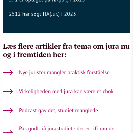
2512 har søgt HA(Jur.) i 2023
Læs flere artikler fra tema om jura nu
og i fremtiden her:
Nye jurister mangler praktisk forståelse
Virkeligheden med jura kan være et chok
Podcast gav det, studiet manglede
Pas godt på jurastudiet - der er rift om de