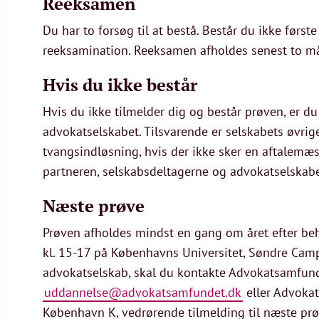
Reeksamen
Du har to forsøg til at bestå. Består du ikke første 
reeksamination. Reeksamen afholdes senest to må
Hvis du ikke består
Hvis du ikke tilmelder dig og består prøven, er du f
advokatselskabet. Tilsvarende er selskabets øvrige
tvangsindløsning, hvis der ikke sker en aftalemæs
partneren, selskabsdeltagerne og advokatselskab
Næste prøve
Prøven afholdes mindst en gang om året efter beh
kl. 15-17 på Københavns Universitet, Søndre Campus
advokatselskab, skal du kontakte Advokatsamfun
uddannelse@advokatsamfundet.dk
eller Advoka
København K, vedrørende tilmelding til næste prø