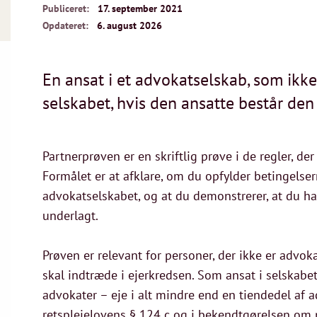
Publiceret:
17. september 2021
Opdateret:
6. august 2026
En ansat i et advokatselskab, som ikke
selskabet, hvis den ansatte består den
Partnerprøven er en skriftlig prøve i de regler, de
Formålet er at afklare, om du opfylder betingelserne
advokatselskabet, og at du demonstrerer, at du ha
underlagt.
Prøven er relevant for personer, der ikke er advo
skal indtræde i ejerkredsen. Som ansat i selska
advokater – eje i alt mindre end en tiendedel af a
retsplejelovens § 124 c og i bekendtgørelsen om 