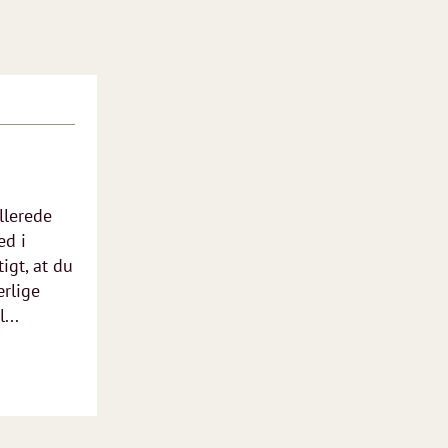
allerede
ed i
igt, at du
rlige
...