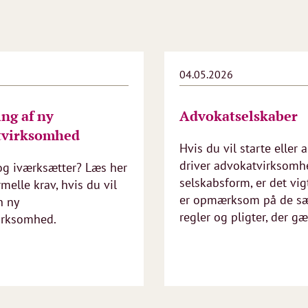
6
04.05.2026
ing af ny
Advokatselskaber
tvirksomhed
Hvis du vil starte eller 
driver advokatvirksomh
og iværksætter? Læs her
selskabsform, er det vigt
melle krav, hvis du vil
er opmærksom på de sæ
n ny
regler og pligter, der gæl
irksomhed.