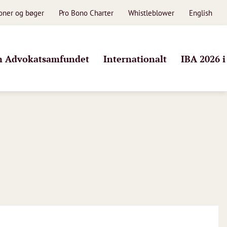
ioner og bøger
Pro Bono Charter
Whistleblower
English
 Advokatsamfundet
Internationalt
IBA 2026 