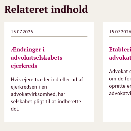
Relateret indhold
15.07.2026
15.07.202
Ændringer i
Etabler
advokatselskabets
advoka
ejerkreds
Advokat 
om de for
Hvis ejere træder ind eller ud af
oprette e
ejerkredsen i en
advokatv
advokatvirksomhed, har
selskabet pligt til at indberette
det.