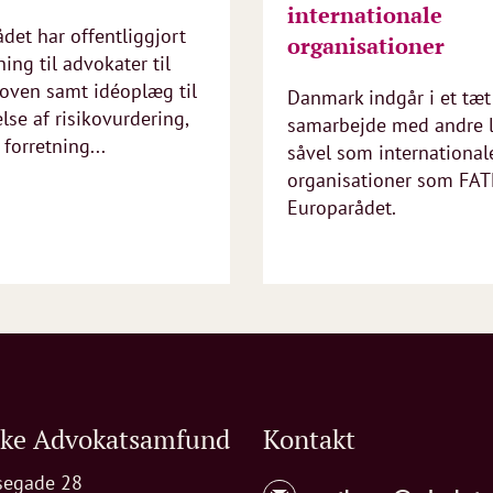
internationale
det har offentliggjort
organisationer
ing til advokater til
oven samt idéoplæg til
Danmark indgår i et tæt
lse af risikovurdering,
samarbejde med andre 
 forretning...
såvel som international
organisationer som FAT
Europarådet.
ske Advokatsamfund
Kontakt
segade 28