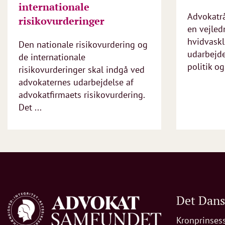
internationale
Advokatrå
risikovurderinger
en vejledn
hvidvaskl
Den nationale risikovurdering og
udarbejde
de internationale
politik og
risikovurderinger skal indgå ved
advokaternes udarbejdelse af
advokatfirmaets risikovurdering.
Det ...
Det Dan
Kronprinses