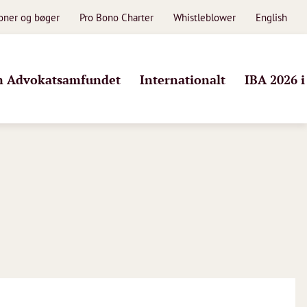
ioner og bøger
Pro Bono Charter
Whistleblower
English
 Advokatsamfundet
Internationalt
IBA 2026 