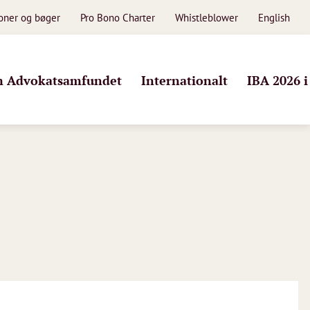
ioner og bøger
Pro Bono Charter
Whistleblower
English
 Advokatsamfundet
Internationalt
IBA 2026 