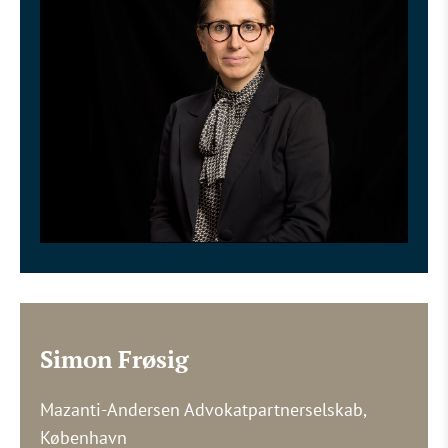
Simon Frøsig
Mazanti-Andersen Advokatpartnerselskab,
København