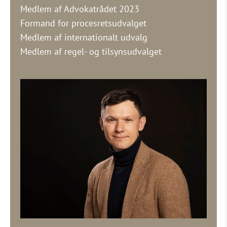
Medlem af Advokatrådet 2023
Formand for procesretsudvalget
Medlem af internationalt udvalg
Medlem af regel- og tilsynsudvalget