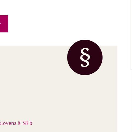
r
klovens § 38 b