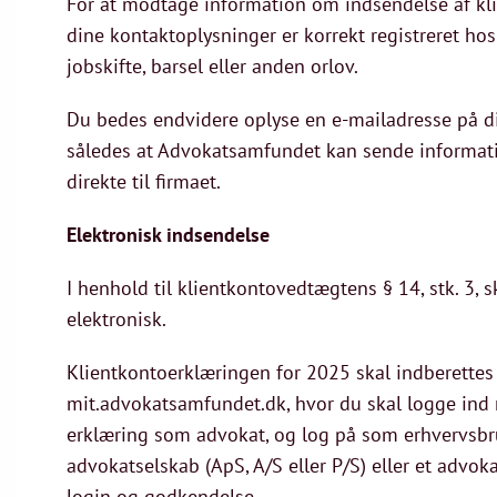
For at modtage information om indsendelse af kli
dine kontaktoplysninger er korrekt registreret h
jobskifte, barsel eller anden orlov.
Du bedes endvidere oplyse en e-mailadresse på di
således at Advokatsamfundet kan sende informat
direkte til firmaet.
Elektronisk indsendelse
I henhold til klientkontovedtægtens § 14, stk. 3,
elektronisk.
Klientkontoerklæringen for 2025 skal indberettes
mit.advokatsamfundet.dk, hvor du skal logge ind 
erklæring som advokat, og log på som erhvervsbru
advokatselskab (ApS, A/S eller P/S) eller et advo
login og godkendelse.