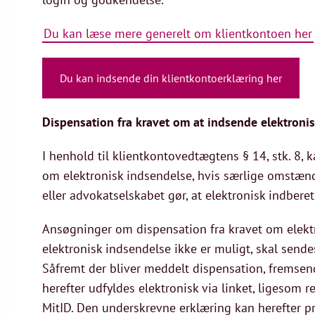
Du kan læse mere generelt om klientkontoen her
Du kan indsende din klientkontoerklæring her
Dispensation fra kravet om at indsende elektroni
I henhold til klientkontovedtægtens § 14, stk. 8,
om elektronisk indsendelse, hvis særlige omstæn
eller advokatselskabet gør, at elektronisk indberet
Ansøgninger om dispensation fra kravet om elektr
elektronisk indsendelse ikke er muligt, skal sendes
Såfremt der bliver meddelt dispensation, fremsend
herefter udfyldes elektronisk via linket, ligesom 
MitID. Den underskrevne erklæring kan herefter p