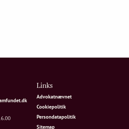
Links
Advokatnævnet
amfundet.dk
Cookiepolitik
Persondatapolitik
16.00
Sitemap