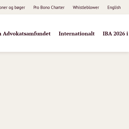
ioner og bøger
Pro Bono Charter
Whistleblower
English
 Advokatsamfundet
Internationalt
IBA 2026 