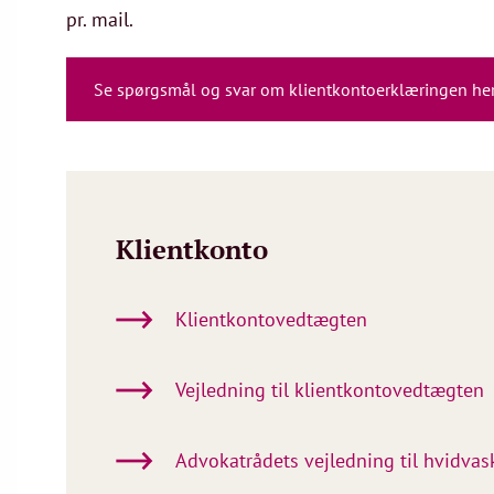
pr. mail.
Se spørgsmål og svar om klientkontoerklæringen he
Klientkonto
Klientkontovedtægten
Vejledning til klientkontovedtægten
Advokatrådets vejledning til hvidvas