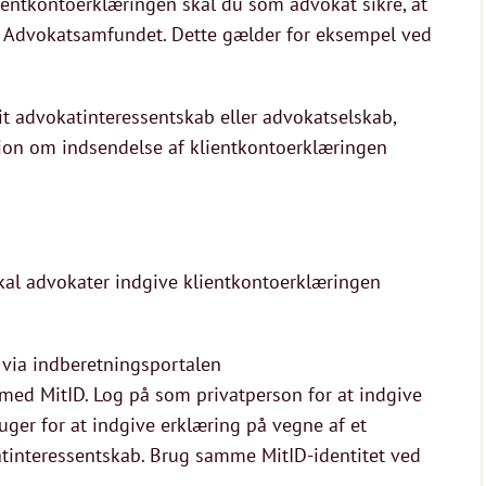
entkontoerklæringen skal du som advokat sikre, at
os Advokatsamfundet. Dette gælder for eksempel ved
t advokatinteressentskab eller advokatselskab,
ion om indsendelse af klientkontoerklæringen
 skal advokater indgive klientkontoerklæringen
 via indberetningsportalen
med MitID. Log på som privatperson for at indgive
ger for at indgive erklæring på vegne af et
katinteressentskab. Brug samme MitID-identitet ved