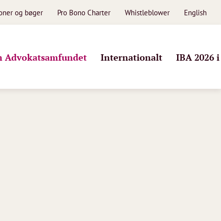
ioner og bøger
Pro Bono Charter
Whistleblower
English
 Advokatsamfundet
Internationalt
IBA 2026 