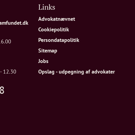
Links
Advokatnævnet
amfundet.dk
Cookiepolitik
Persondatapolitik
16.00
Sitemap
Jobs
- 12.30
Opslag - udpegning af advokater
8