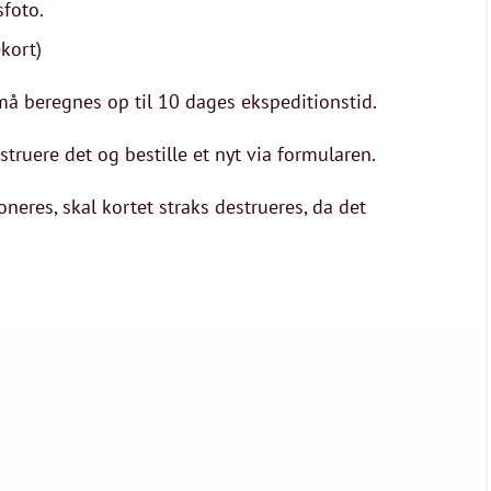
sfoto.
ekort)
r må beregnes op til 10 dages ekspeditionstid.
estruere det og bestille et nyt via formularen.
oneres, skal kortet straks destrueres, da det