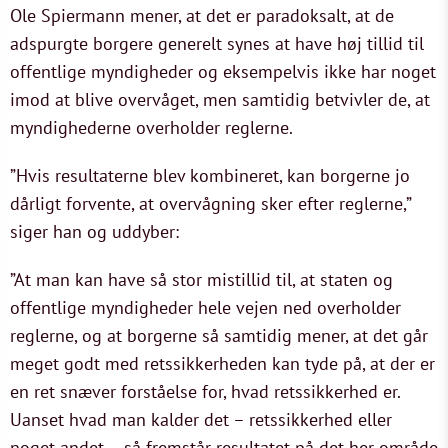
Ole Spiermann mener, at det er paradoksalt, at de
adspurgte borgere generelt synes at have høj tillid til
offentlige myndigheder og eksempelvis ikke har noget
imod at blive overvåget, men samtidig betvivler de, at
myndighederne overholder reglerne.
”Hvis resultaterne blev kombineret, kan borgerne jo
dårligt forvente, at overvågning sker efter reglerne,”
siger han og uddyber:
”At man kan have så stor mistillid til, at staten og
offentlige myndigheder hele vejen ned overholder
reglerne, og at borgerne så samtidig mener, at det går
meget godt med retssikkerheden kan tyde på, at der er
en ret snæver forståelse for, hvad retssikkerhed er.
Uanset hvad man kalder det – retssikkerhed eller
noget andet – så fremstår resultatet på det her område