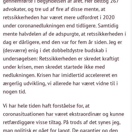
gennemførte i begyndelsen af året. Her deltog 267
advokater, og tre ud af fire af disse mente, at
retssikkerheden har været mere udfordret i 2020
under coronanedlukningen end tidligere. Samtidig
mente halvdelen af de adspurgte, at retssikkerheden i
dag er dårligere, end den var for fem år siden. Jeg er
(desværre) enig i det dobbeltdystre budskab i
undersøgelsen: Retssikkerheden er skredet kraftigt
under krisen, men skredet startede ikke med
nedlukningen. Krisen har imidlertid accelereret en
ærgerlig udvikling, vi allerede har været vidne til i
nogen tid.
Vi har hele tiden haft forståelse for, at
coronasituationen har været ekstraordinær og kunne
retfærdiggøre visse tiltag. På trods af det synes jeg,
man politisk er gået for langt. De garantier og den