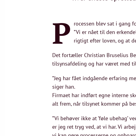
P
rocessen blev sat i gang fo
”Vi er nået til den erkende
rigtigt efter loven, og at d
Det fortæller Christian Bruselius 
tilsynsafdeling og har været med t
”Jeg har fået indgående erfaring me
siger han.
Firmaet har indført egne interne ske
alt frem, når tilsynet kommer på b
”Vi behøver ikke at ’føle ubehag’ ve
er jeg ret tryg ved, at vi har. Vi a
vi kan gøre processerne og onboardi