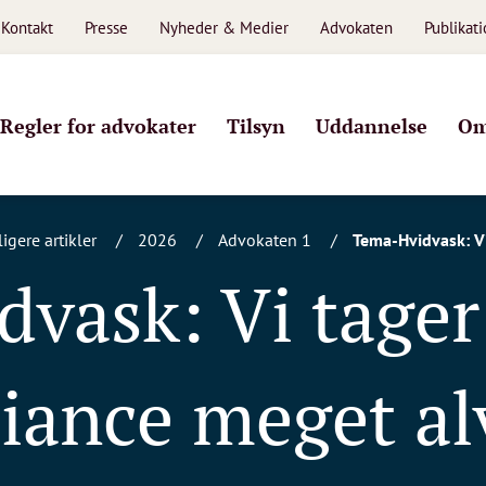
Kontakt
Presse
Nyheder & Medier
Advokaten
Publikat
Regler for advokater
Tilsyn
Uddannelse
Om
ligere artikler
2026
Advokaten 1
Tema-Hvidvask: Vi
vask: Vi tager
iance meget alv