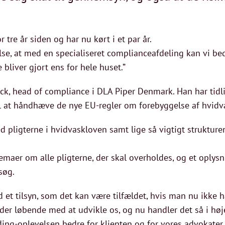
r tre år siden og har nu kørt i et par år.
lse, at med en specialiseret complianceafdeling kan vi bedr
e bliver gjort ens for hele huset.”
Beck, head of compliance i DLA Piper Denmark. Han har tid
il at håndhæve de nye EU-regler om forebyggelse af hvidva
d pligterne i hvidvaskloven samt lige så vigtigt strukturen
maer om alle pligterne, der skal overholdes, og et oplysni
esøg.
d et tilsyn, som det kan være tilfældet, hvis man nu ikke h
rbejder løbende med at udvikle os, og nu handler det så i h
ng-oplevelsen bedre for klienten og for vores advokater i