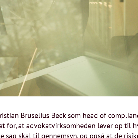
istian Bruselius Beck som head of complianc
t for, at advokatvirksomheden lever op til h
 sag skal til gennemsyn, og også at de risike