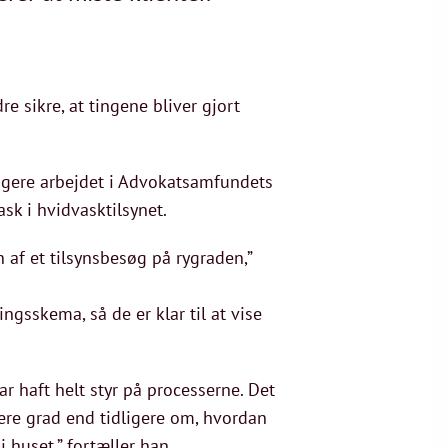
e sikre, at tingene bliver gjort
ligere arbejdet i Advokatsamfundets
sk i hvidvasktilsynet.
 af et tilsynsbesøg på rygraden,”
ngsskema, så de er klar til at vise
ar haft helt styr på processerne. Det
øjere grad end tidligere om, hvordan
 huset,” fortæller han.