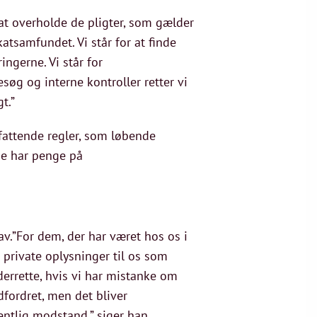
 at overholde de pligter, som gælder
atsamfundet. Vi står for at finde
ingerne. Vi står for
g og interne kontroller retter vi
gt.”
fattende regler, som løbende
ne har penge på
av.”For dem, der har været hos os i
 private oplysninger til os som
derrette, hvis vi har mistanke om
fordret, men det bliver
entlig modstand,” siger han.