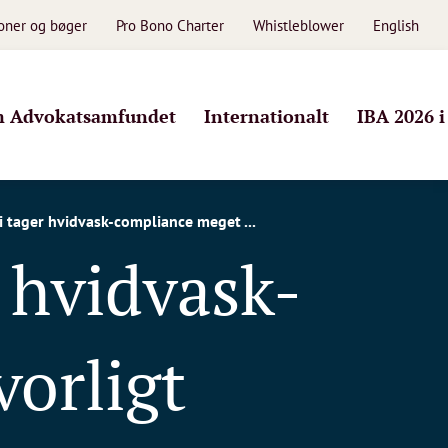
ioner og bøger
Pro Bono Charter
Whistleblower
English
 Advokatsamfundet
Internationalt
IBA 2026 
 tager hvidvask-compliance meget ...
 hvidvask-
orligt