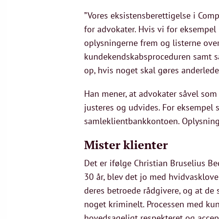
”Vores eksistensberettigelse i Comp
for advokater. Hvis vi for eksempel 
oplysningerne frem og listerne over 
kundekendskabsproceduren samt sank
op, hvis noget skal gøres anderlede
Han mener, at advokater såvel som k
justeres og udvides. For eksempel 
samleklientbankkontoen. Oplysninge
Mister klienter
Det er ifølge Christian Bruselius Be
30 år, blev det jo med hvidvasklove
deres betroede rådgivere, og at de s
noget kriminelt. Processen med kun
hovedsageligt respekteret og accep