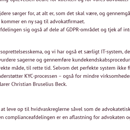
ere sørger for, at alt er, som det skal være, og gennem
r kommer en ny sag til advokatfirmaet.
delingen sig også af dele af GDPR-området og tjek af int
sagsoprettelsesskema, og vi har også et særligt IT-system, 
ikovurdere sagerne og gennemføre kundekendskabsprocedur
ekte måde, til rette tid. Selvom det perfekte system ikke f
nderstøtter KYC-processen – også for mindre virksomheder,
klarer Christian Bruselius Beck.
at leve op til hvidvaskreglerne såvel som de advokatetisk
n complianceafdelingen er en aflastning for advokaten og