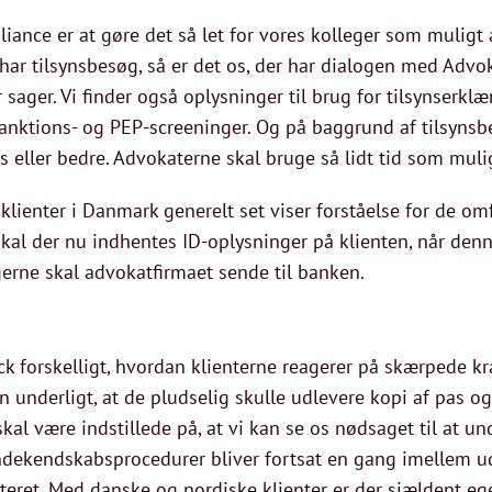
liance er at gøre det så let for vores kolleger som muligt
har tilsynsbesøg, så er det os, der har dialogen med Advok
sager. Vi finder også oplysninger til brug for tilsynserklær
tions- og PEP-screeninger. Og på baggrund af tilsynsbesø
s eller bedre. Advokaterne skal bruge så lidt tid som muli
lienter i Danmark generelt set viser forståelse for de om
skal der nu indhentes ID-oplysninger på klienten, når den
rne skal advokatfirmaet sende til banken.
ck forskelligt, hvordan klienterne reagerer på skærpede kr
n underligt, at de pludselig skulle udlevere kopi af pas og
kal være indstillede på, at vi kan se os nødsaget til at un
dekendskabsprocedurer bliver fortsat en gang imellem ud
teret. Med danske og nordiske klienter er der sjældent eg