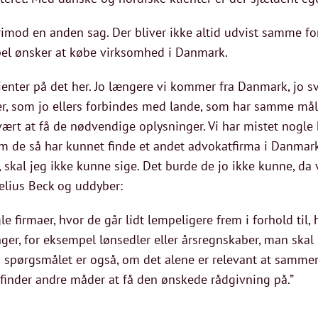
rimod en anden sag. Der bliver ikke altid udvist samme for
mpel ønsker at købe virksomhed i Danmark.
klienter på det her. Jo længere vi kommer fra Danmark, jo s
er, som jo ellers forbindes med lande, som har samme må
rt at få de nødvendige oplysninger. Vi har mistet nogle k
 de så har kunnet finde et andet advokatfirma i Danmark
al jeg ikke kunne sige. Det burde de jo ikke kunne, da v
selius Beck og uddyber:
le firmaer, hvor de går lidt lempeligere frem i forhold ti
ger, for eksempel lønsedler eller årsregnskaber, man skal
spørgsmålet er også, om det alene er relevant at sammen
 finder andre måder at få den ønskede rådgivning på.”