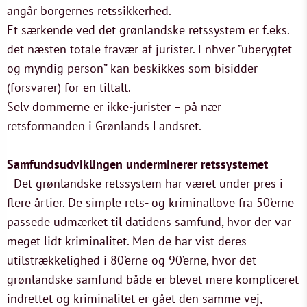
angår borgernes retssikkerhed.
Et særkende ved det grønlandske retssystem er f.eks.
det næsten totale fravær af jurister. Enhver ”uberygtet
og myndig person” kan beskikkes som bisidder
(forsvarer) for en tiltalt.
Selv dommerne er ikke-jurister – på nær
retsformanden i Grønlands Landsret.
Samfundsudviklingen underminerer retssystemet
- Det grønlandske retssystem har været under pres i
flere årtier. De simple rets- og kriminallove fra 50’erne
passede udmærket til datidens samfund, hvor der var
meget lidt kriminalitet. Men de har vist deres
utilstrækkelighed i 80’erne og 90’erne, hvor det
grønlandske samfund både er blevet mere kompliceret
indrettet og kriminalitet er gået den samme vej,