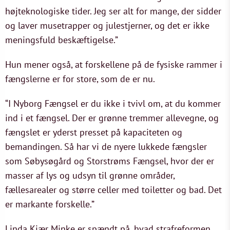
højteknologiske tider. Jeg ser alt for mange, der sidder
og laver musetrapper og julestjerner, og det er ikke
meningsfuld beskæftigelse.”
Hun mener også, at forskellene på de fysiske rammer i
fængslerne er for store, som de er nu.
“I Nyborg Fængsel er du ikke i tvivl om, at du kommer
ind i et fængsel. Der er grønne tremmer allevegne, og
fængslet er yderst presset på kapaciteten og
bemandingen. Så har vi de nyere lukkede fængsler
som Søbysøgård og Storstrøms Fængsel, hvor der er
masser af lys og udsyn til grønne områder,
fællesarealer og større celler med toiletter og bad. Det
er markante forskelle.”
Linda Kjær Minke er spændt på, hvad strafreformen