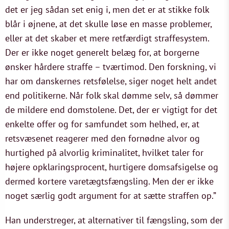
det er jeg sådan set enig i, men det er at stikke folk
blår i øjnene, at det skulle løse en masse problemer,
eller at det skaber et mere retfærdigt straffesystem.
Der er ikke noget generelt belæg for, at borgerne
ønsker hårdere straffe – tværtimod. Den forskning, vi
har om danskernes retsfølelse, siger noget helt andet
end politikerne. Når folk skal dømme selv, så dømmer
de mildere end domstolene. Det, der er vigtigt for det
enkelte offer og for samfundet som helhed, er, at
retsvæsenet reagerer med den fornødne alvor og
hurtighed på alvorlig kriminalitet, hvilket taler for
højere opklaringsprocent, hurtigere domsafsigelse og
dermed kortere varetægtsfængsling. Men der er ikke
noget særlig godt argument for at sætte straffen op.”
Han understreger, at alternativer til fængsling, som der