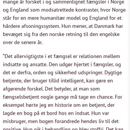
mange år forsket i og sammenlignet fængsler i Norge
og England som modsatrettede kontraster, hvor Norge
står for en mere humanitær model og England for et
hårdere afsoningssystem. Hun mener, at Danmark har
bevæget sig fra den norske retning til den engelske
over de senere år.
“Det allervigtigste i et fængsel er relationen mellem
indsatte og ansatte. Den udgør hjertet i fængsler, og
det er derfra, orden og sikkerhed udspringer. Dygtige
betjente, der bruger tillid intelligent, kan gøre en
afgørende forskel. Det betyder, at man som
fængselsbetjent nogle gange må tage en chance. For
eksempel hørte jeg en historie om en betjent, der
lagde en bog på et bord hos en indsat. Hun var
misbruger, men bogen forandrede hendes liv til det
positive. Hun gik i behandling og blev stoffri. Det kan