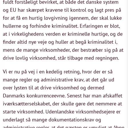
fuldt forståeligt bevirket, at både det danske system
og EU har skærpet kravene til kontrol og lagt pres på
for at få en hurtig lovgivning igennem, der skal lukke
hullerne og forhindre kriminalitet. Erfaringen er blot,
at i virkelighedens verden er kriminelle hurtige, og de
finder altid nye veje og huller at begå kriminalitet i,
mens de mange virksomheder, der bestræber sig på at
drive lovlig virksomhed, står tilbage med regningen.
Vi er nu på vej i en kedelig retning, hvor der er så
mange regler og administrative krav, at det går ud
over lysten til at drive virksomhed og dermed
Danmarks konkurrenceevne. Senest har man afskaffet
iværksætterselskabet, der skulle gøre det nemmere at
starte virksomhed. Udenlandske virksomhedsejere er
underlagt så mange dokumentationskrav og
administrative regler, at det næsten er umuligt at åbne