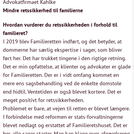
Advokatfirmaet Kahlke
Mindre retssikkerhed til familierne
Hvordan vurderer du retssikkerheden i forhold til
familieret?
I 2019 blev Familieretten indført, og det betyder, at
dommerne har særlig ekspertise i sager, som bliver
ført her. Det har trukket tingene i den rigtige retning.
Det er min opfattelse, at klienter og advokater er glade
for Familieretten. Der er i vidt omfang kommet en
mere ens sagsbehandling ved de enkelte domstole
end hidtil. Ventetiden er også blevet kortere. Det er
meget positivt for retssikkerheden.
Problemet er bare, at vejen til retten er blevet længere.
I forbindelse med reformen er stats-forvaltningerne
blevet nedlagt og erstattet af Familieretshuset. Det er
her, alle sager starter. Man kan klage over afgørelserne,