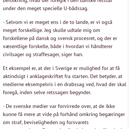
befolkning, hvad der foregik i den danske retssal
under den meget specielle U-bådssag.
- Selvom vi er meget ens i de to lande, er vi også
meget forskellige. Jeg skulle udtale mig om
forskellene på dansk og svensk procesret, og der er
væsentlige forskelle, både i hvordan vi håndterer
civilsager og straffesager, siger han.
Et eksempel er, at der i Sverige er mulighed for at få
aktindsigt i anklageskriftet fra starten. Det betyder, at
medierne eksempelvis i en drabssag ved, hvad der skal
foregå, inden selve retssagen begynder.
- De svenske medier var forvirrede over, at de ikke
kunne få mere at vide på forhånd omkring begæringer
om straf, beviseligheden og forsvarets