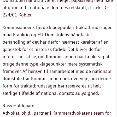
Domstolen har altid været meget påpasselig med ikke
at gribe ind i nationale dommes retskraft, jf. f.eks. C-
224/01 Köbler.
Kommissionens fjerde klagepunkt i traktatbrudssagen
mod Frankrig og EU-Domstolens håndfaste
behandling af det har derfor nærmest karakter af en
gabestok for et historisk forløb. Det bliver derfor
interessant at se, om Kommissionen har tænkt sig at
bruge denne type klagepunkter mere systematisk
fremover. Af hensyn til samarbejdet med de nationale
domstole bør Kommissionen nok overveje, om denne
form for traktatbrudssager bør reserveres til helt
særlige tilfælde af national domstolsulydighed.
Rass Holdgaard
Advokat, ph.d., partner i Kammeradvokatens team for