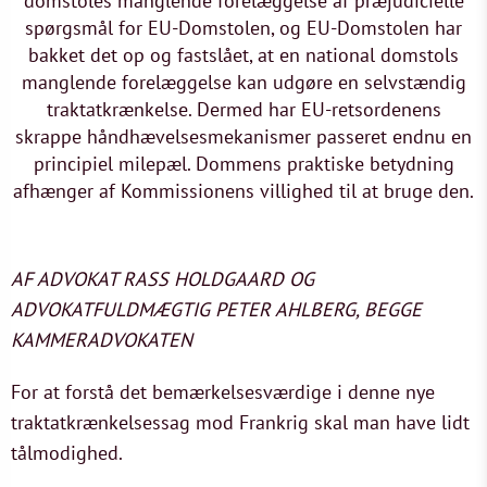
domstoles manglende forelæggelse af præjudicielle
spørgsmål for EU-Domstolen, og EU-Domstolen har
bakket det op og fastslået, at en national domstols
manglende forelæggelse kan udgøre en selvstændig
traktatkrænkelse. Dermed har EU-retsordenens
skrappe håndhævelsesmekanismer passeret endnu en
principiel milepæl. Dommens praktiske betydning
afhænger af Kommissionens villighed til at bruge den.
AF ADVOKAT RASS HOLDGAARD OG
ADVOKATFULDMÆGTIG PETER AHLBERG, BEGGE
KAMMERADVOKATEN
For at forstå det bemærkelsesværdige i denne nye
traktatkrænkelsessag mod Frankrig skal man have lidt
tålmodighed.