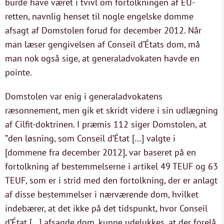
burde have været i tvivl om fortolkningen af EU-
retten, navnlig henset til nogle engelske domme
afsagt af Domstolen forud for december 2012. Når
man læser gengivelsen af Conseil d’États dom, må
man nok også sige, at generaladvokaten havde en
pointe.
Domstolen var enig i generaladvokatens
ræsonnement, men gik et skridt videre i sin udlægning
af Cilfit-doktrinen. I præmis 112 siger Domstolen, at
”den løsning, som Conseil d’État […] valgte i
[dommene fra december 2012], var baseret på en
fortolkning af bestemmelserne i artikel 49 TEUF og 63
TEUF, som er i strid med den fortolkning, der er anlagt
af disse bestemmelser i nærværende dom, hvilket
indebærer, at det ikke på det tidspunkt, hvor Conseil
d’État […] afsagde dom, kunne udelukkes, at der forelå