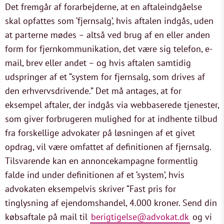
Det fremgår af forarbejderne, at en aftaleindgåelse
skal opfattes som ‘fjernsalg’, hvis aftalen indgås, uden
at parterne mødes – altså ved brug af en eller anden
form for fjernkommunikation, det være sig telefon, e-
mail, brev eller andet – og hvis aftalen samtidig
udspringer af et “system for fjernsalg, som drives af
den erhvervsdrivende.” Det må antages, at for
eksempel aftaler, der indgås via webbaserede tjenester,
som giver forbrugeren mulighed for at indhente tilbud
fra forskellige advokater på løsningen af et givet
opdrag, vil være omfattet af definitionen af fjernsalg.
Tilsvarende kan en annoncekampagne formentlig
falde ind under definitionen af et ‘system’, hvis
advokaten eksempelvis skriver “Fast pris for
tinglysning af ejendomshandel, 4.000 kroner. Send din
købsaftale på mail til
berigtigelse@advokat.dk
og vi