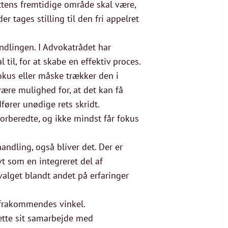
ttens fremtidige område skal være,
 tages stilling til den fri appelret
andlingen. I Advokatrådet har
til, for at skabe en effektiv proces.
okus eller måske trækker den i
være mulighed for, at det kan få
rer unødige rets skridt.
orberedte, og ikke mindst får fokus
andling, også bliver det. Der er
t som en integreret del af
valget blandt andet på erfaringer
efrakommendes vinkel.
sætte sit samarbejde med