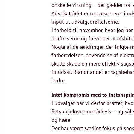
ønskede virkning – det gælder for
Advokatrådet er repræsenteret i ud
input til udvalgsdrøftelserne.
I forhold til november, hvor jeg her
drøftelserne og forventer at afslutt
Nogle af de ændringer, der fulgte 
forberedelsen, anvendelse af elektro
skulle skabe en mere effektiv sags
forudsat. Blandt andet er sagsbeha
bedre.
Intet kompromis med to-instanspri
I udvalget har vi derfor drøftet, h
Retsplejeloven områdevis – og sål
og kære.
Der har været særligt fokus på sag