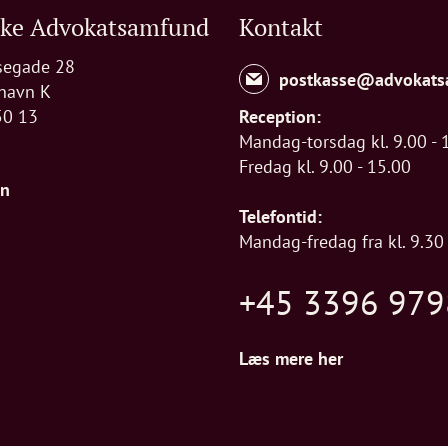
ske Advokatsamfund
Kontakt
segade 28
postkasse@advokats
havn K
50 13
Reception:
Mandag-torsdag kl. 9.00 - 
Fredag kl. 9.00 - 15.00
In
Telefontid:
Mandag-fredag fra kl. 9.30 
+45 3396 979
Læs mere her