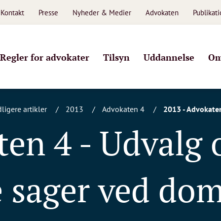
Kontakt
Presse
Nyheder & Medier
Advokaten
Publikat
Regler for advokater
Tilsyn
Uddannelse
Om
dligere artikler
2013
Advokaten 4
2013 - Advokaten
ten 4 - Udvalg
le sager ved do