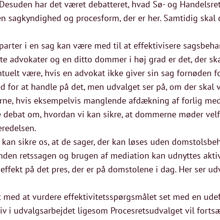
Desuden har det været debatteret, hvad Sø- og Handelsre
sagkyndighed og procesform, der er her. Samtidig skal der
parter i en sag kan være med til at effektivisere sagsbeh
e advokater og en ditto dommer i høj grad er det, der skal 
tuelt være, hvis en advokat ikke giver sin sag fornøden f
d for at handle på det, men udvalget ser på, om der skal 
ne, hvis eksempelvis manglende afdækning af forlig medfø
e debat om, hvordan vi kan sikre, at dommerne møder velf
eredelsen.
 kan sikre os, at de sager, der kan løses uden domstolsbeh
 inden retssagen og brugen af mediation kan udnyttes aktiv
ffekt på det pres, der er på domstolene i dag. Her ser ud
et med at vurdere effektivitetsspørgsmålet set med en ud
iv i udvalgsarbejdet ligesom Procesretsudvalget vil fort