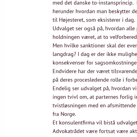
med det danske to-instansprincip. 
herunder hvordan man beskytter den 
til Højesteret, som eksisterer i dag.
Udvalget ser også på, hvordan alle 
holdningen været, at to velforberedt
Men hvilke sanktioner skal der even
langdrag? I dag er der ikke mulighe
konsekvenser for sagsomkostninger
Endvidere har der været tilsvarend
på deres procesledende rolle i forb
Endelig ser udvalget på, hvordan vi
ingen tvivl om, at parternes forlig
tvistløsningen med en afsmittende e
fra Norge.
Et konsulentfirma vil bistå udvalg
Advokatrådet være fortsat være akt