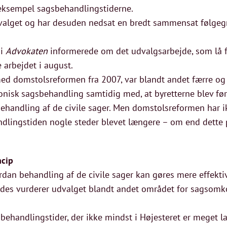
 eksempel sagsbehandlingstiderne.
valget og har desuden nedsat en bredt sammensat følgegr
 i
Advokaten
informerede om det udvalgsarbejde, som lå fo
e arbejdet i august.
med domstolsreformen fra 2007, var blandt andet færre og 
nisk sagsbehandling samtidig med, at byretterne blev først
behandling af de civile sager. Men domstolsreformen har 
ndlingstiden nogle steder blevet længere – om end dette p
ncip
vordan behandling af de civile sager kan gøres mere effekti
edes vurderer udvalget blandt andet området for sagsomk
sbehandlingstider, der ikke mindst i Højesteret er meget 