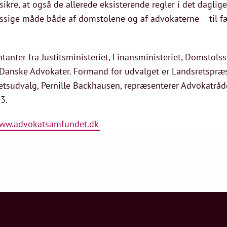
sikre, at også de allerede eksisterende regler i det dagl
ige måde både af domstolene og af advokaterne – til fæ
anter fra Justitsministeriet, Finansministeriet, Domstols
anske Advokater. Formand for udvalget er Landsretspræs
tsudvalg, Pernille Backhausen, repræsenterer Advokatrådet
3.
ww.advokatsamfundet.dk