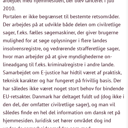
arbejdet med hjemmesiden, der blev lanceret i juli
2010.
Portalen er ikke begrænset til bestemte retsområder.
Der arbejdes på at udvikle både delen om civilretlige
sager, f.eks. fælles søgemaskiner, der giver brugerne
mulighed for at søge oplysninger i flere landes
insolvensregistre, og vedrørende strafferetlige sager,
hvor man arbejder på at give myndighederne on-
lineadgang til f.eks. kriminalregistre i andre lande.
Samarbejdet om E-justice har hidtil været af praktisk,
teknisk karakter og har fungeret på frivillig basis. Der
har således ikke været noget stort behov for bindende
EU-retsakter. Danmark har deltaget fuldt ud (dog ikke i
den del, der omfatter civilretlige sager), og man vil
således finde en hel del information om dansk ret på
hjemmesiden. Juridisk set hører området dog ind