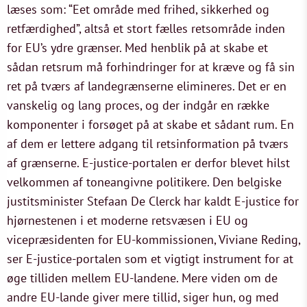
læses som: “Eet område med frihed, sikkerhed og
retfærdighed”, altså et stort fælles retsområde inden
for EU’s ydre grænser. Med henblik på at skabe et
sådan retsrum må forhindringer for at kræve og få sin
ret på tværs af landegrænserne elimineres. Det er en
vanskelig og lang proces, og der indgår en række
komponenter i forsøget på at skabe et sådant rum. En
af dem er lettere adgang til retsinformation på tværs
af grænserne. E-justice-portalen er derfor blevet hilst
velkommen af toneangivne politikere. Den belgiske
justitsminister Stefaan De Clerck har kaldt E-justice for
hjørnestenen i et moderne retsvæsen i EU og
vicepræsidenten for EU-kommissionen, Viviane Reding,
ser E-justice-portalen som et vigtigt instrument for at
øge tilliden mellem EU-landene. Mere viden om de
andre EU-lande giver mere tillid, siger hun, og med