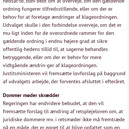
nedsat-te, blev bedt om at overveje, om den gældende
ordning fungerer tilfredsstillende, eller om der er
behov for at foretage ændringer af klageordningen.
Udvalget skulle i den forbindelse overveje, om det er
mu-ligt inden for de overordnede rammer for den
gældende ordning i endnu højere grad at sikre
offentlig-hedens tillid til, at sagerne behandles
betryggende, eller om der er behov for mere
vidtgående ændrin-ger af klageordningen.
Justitsministeren vil fremsætte lovforslag på baggrund
af udvalgets arbejde, der forventes afsluttet i efteråret.
Dommer møder skrædder
Regeringen har endvidere bebudet, at den vil
fremsætte forslag til ændring af retsplejeloven om, at
juridiske dommere mv. i retsmøder ikke må fremtræde
på en måde, der er egnet til at blive opfattet som en