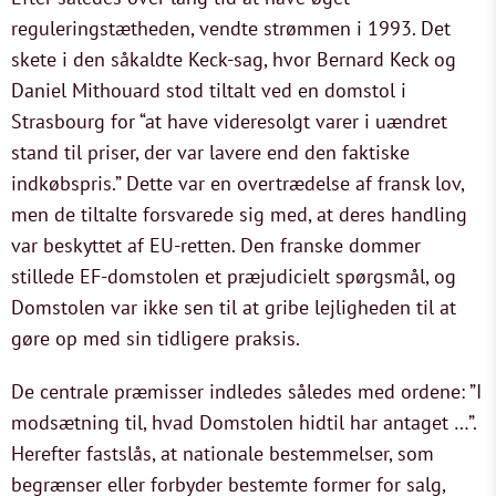
reguleringstætheden, vendte strømmen i 1993. Det
skete i den såkaldte Keck-sag, hvor Bernard Keck og
Daniel Mithouard stod tiltalt ved en domstol i
Strasbourg for “at have videresolgt varer i uændret
stand til priser, der var lavere end den faktiske
indkøbspris.” Dette var en overtrædelse af fransk lov,
men de tiltalte forsvarede sig med, at deres handling
var beskyttet af EU-retten. Den franske dommer
stillede EF-domstolen et præjudicielt spørgsmål, og
Domstolen var ikke sen til at gribe lejligheden til at
gøre op med sin tidligere praksis.
De centrale præmisser indledes således med ordene: ”I
modsætning til, hvad Domstolen hidtil har antaget …”.
Herefter fastslås, at nationale bestemmelser, som
begrænser eller forbyder bestemte former for salg,