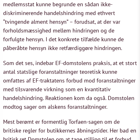
medlemsstat kunne begrunde en sådan ikke-
diskriminerende handelshindring med ethvert
“tvingende alment hensyn” – forudsat, at der var
forholdsmæssighed mellem hindringen og de
forfulgte hensyn. I det konkrete tilfælde kunne de
påberåbte hensyn ikke retfærdiggøre hindringen.
Som det ses, indebar EF-domstolens praksis, at et stort
antal statslige foranstaltninger teoretisk kunne
omfattes af EF-traktatens forbud mod foranstaltninger
med tilsvarende virkning som en kvantitativ
handelshindring. Reaktionen kom da også. Domstolen
modtog sager om alskens foranstaltninger.
Mest berømt er formentlig Torfaen-sagen om de
britiske regler for butikkernes åbningstider. Her bad en
britisk ret Domstolen om at tage stilling til et forbud