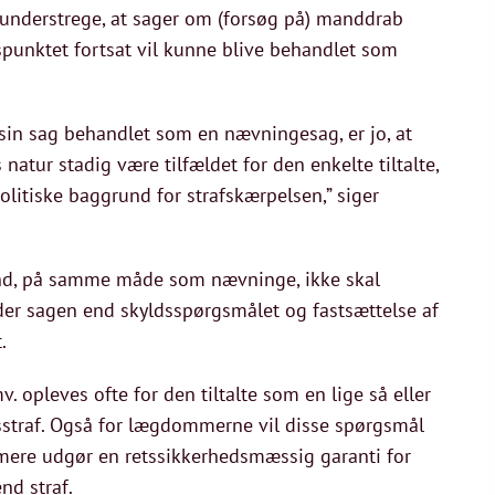
at understrege, at sager om (forsøg på) manddrab
spunktet fortsat vil kunne blive behandlet som
få sin sag behandlet som en nævningesag, er jo, at
s natur stadig være tilfældet for den enkelte tiltalte,
litiske baggrund for strafskærpelsen,” siger
ænd, på samme måde som nævninge, ikke skal
nder sagen end skyldsspørgsmålet og fastsættelse af
.
 opleves ofte for den tiltalte som en lige så eller
straf. Også for lægdommerne vil disse spørgsmål
mere udgør en retssikkerhedsmæssig garanti for
nd straf.