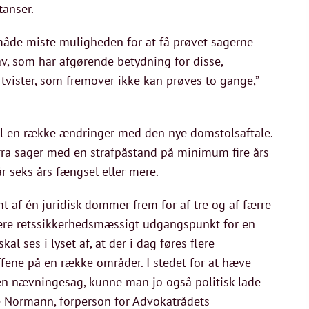
tanser.
måde miste muligheden for at få prøvet sagerne
av, som har afgørende betydning for disse,
tvister, som fremover ikke kan prøves to gange,”
til en række ændringer med den nye domstolsaftale.
ra sager med en strafpåstand på minimum fire års
r seks års fængsel eller mere.
 af én juridisk dommer frem for af tre og af færre
gere retssikkerhedsmæssigt udgangspunkt for en
al ses i lyset af, at der i dag føres flere
ffene på en række områder. I stedet for at hæve
en nævningesag, kunne man jo også politisk lade
e Normann, forperson for Advokatrådets