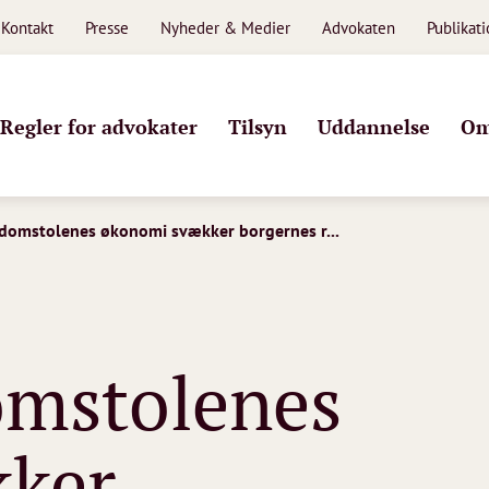
Kontakt
Presse
Nyheder & Medier
Advokaten
Publikat
Regler for advokater
Tilsyn
Uddannelse
Om
domstolenes økonomi svækker borgernes r...
omstolenes
kker