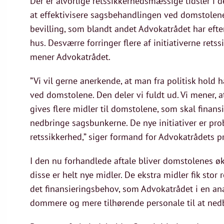
Der er alvorlige retssikkerhedsmæssige tidsler i de
at effektivisere sagsbehandlingen ved domstolene
bevilling, som blandt andet Advokatrådet har efte
hus. Desværre forringer flere af initiativerne re
mener Advokatrådet.
”Vi vil gerne anerkende, at man fra politisk hold 
ved domstolene. Den deler vi fuldt ud. Vi mener, at
gives flere midler til domstolene, som skal fina
nedbringe sagsbunkerne. De nye initiativer er pro
retssikkerhed,” siger formand for Advokatrådets p
I den nu forhandlede aftale bliver domstolenes øk
disse er helt nye midler. De ekstra midler fik stor r
det finansieringsbehov, som Advokatrådet i en ana
dommere og mere tilhørende personale til at nedb