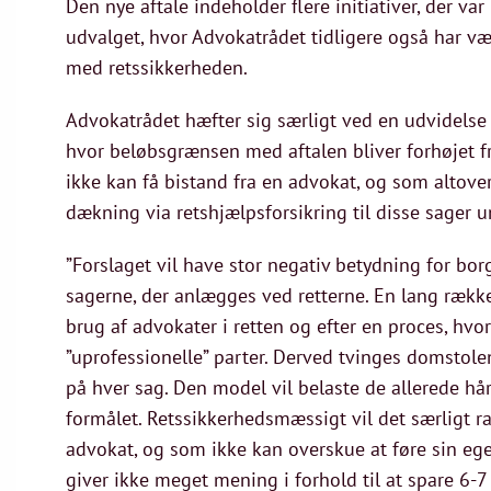
Den nye aftale indeholder flere initiativer, der 
udvalget, hvor Advokatrådet tidligere også har væ
med retssikkerheden.
Advokatrådet hæfter sig særligt ved en udvidelse 
hvor beløbsgrænsen med aftalen bliver forhøjet fra
ikke kan få bistand fra en advokat, og som altove
dækning via retshjælpsforsikring til disse sager
”Forslaget vil have stor negativ betydning for bor
sagerne, der anlægges ved retterne. En lang ræk
brug af advokater i retten og efter en proces, h
”uprofessionelle” parter. Derved tvinges domstol
på hver sag. Den model vil belaste de allerede hår
formålet. Retssikkerhedsmæssigt vil det særligt r
advokat, og som ikke kan overskue at føre sin eg
giver ikke meget mening i forhold til at spare 6-