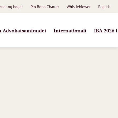
ioner og bøger
Pro Bono Charter
Whistleblower
English
 Advokatsamfundet
Internationalt
IBA 2026 