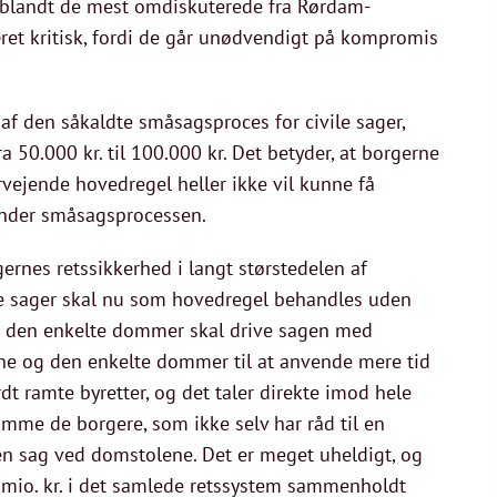
var blandt de mest omdiskuterede fra Rørdam-
ret kritisk, fordi de går unødvendigt på kompromis
af den såkaldte småsagsproces for civile sager,
 50.000 kr. til 100.000 kr. Det betyder, at borgerne
rvejende hovedregel heller ikke vil kunne få
 under småsagsprocessen.
gernes retssikkerhed i langt størstedelen af
ke sager skal nu som hovedregel behandles uden
vor den enkelte dommer skal drive sagen med
ene og den enkelte dommer til at anvende mere tid
dt ramte byretter, og det taler direkte imod hele
amme de borgere, som ikke selv har råd til en
en sag ved domstolene. Det er meget uheldigt, og
7 mio. kr. i det samlede retssystem sammenholdt