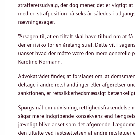
strafferetsudvalg, der dog mener, det er vigtigt 
med en strafposition på seks år således i udgang
nævningesager.
”Årsagen til, at en tiltalt skal have tilbud om at 
der er risiko for en årelang straf. Dette vil i sagen
uanset hvad der måtte være den mere generelle po
Karoline Normann.
Advokatrådet finder, at forslaget om, at domsm
deltage i andre retshandlinger eller afgørelser u
sanktionen, er retssikkerhedsmæssigt betænkeligt
Spørgsmål om udvisning, rettighedsfrakendelse mv.
sågar mere indgribende konsekvens end fængsels
jævnligt blive anset som det afgørende. Lægdom
den tiltalte ved fastsættelsen af andre retsfølger e