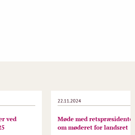
22.11.2024
er ved
Møde med retspræsidente
25
om møderet for landsret