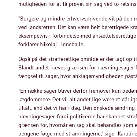
muligheden for at få prøvet sin sag ved to retsins
”Borgere og mindre erhvervsdrivende vil på den 
ved landsretten. Det kan være helt berettigede kr
eksempelvis i forbindelse med ansættelsesretlige 
forklarer Nikolaj Linneballe.
Også på det strafferetlige område er der lagt op 
Blandt andet hæves grænsen for nævningesager f
fængsel til sager, hvor anklagemyndigheden påstå
”En række sager bliver derfor fremover kun bedømt
lægdommere. Det vil alt andet lige være et dårli
tiltalt, end det vi har i dag. Den ønskede ændring sk
nævningesager, fordi politikerne har skærpet stra
grænsen for, hvornår en sag skal behandles som 
pengene følge med stramningerne,” siger Karolin