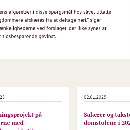
ens afgørelser i disse spørgsmål hos såvel tiltalte
ommere afskæres fra at deltage heri,” siger
ænkelighederne ved forslaget, der ikke synes at
tidsbesparende gevinst.
025
02.01.2025
ningsprojekt på
Salærer og takst
erne med
domstolene i 20