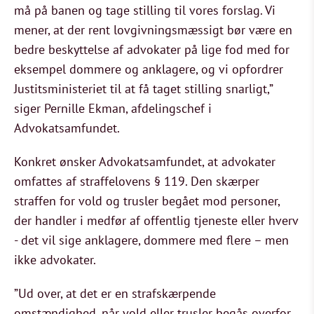
må på banen og tage stilling til vores forslag. Vi
mener, at der rent lovgivningsmæssigt bør være en
bedre beskyttelse af advokater på lige fod med for
eksempel dommere og anklagere, og vi opfordrer
Justitsministeriet til at få taget stilling snarligt,”
siger Pernille Ekman, afdelingschef i
Advokatsamfundet.
Konkret ønsker Advokatsamfundet, at advokater
omfattes af straffelovens § 119. Den skærper
straffen for vold og trusler begået mod personer,
der handler i medfør af offentlig tjeneste eller hverv
- det vil sige anklagere, dommere med flere – men
ikke advokater.
”Ud over, at det er en strafskærpende
omstændighed, når vold eller trusler begås overfor