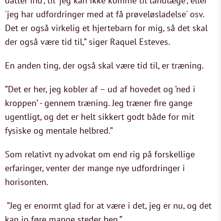
datter ind', til 'jeg kan ikke komme til tandlæge', eller
'jeg har udfordringer med at få prøveløsladelse' osv.
Det er også virkelig et hjertebarn for mig, så det skal
der også være tid til,” siger Raquel Esteves.
En anden ting, der også skal være tid til, er træning.
”Det er her, jeg kobler af – ud af hovedet og ’ned i
kroppen’ - gennem træning. Jeg træner fire gange
ugentligt, og det er helt sikkert godt både for mit
fysiske og mentale helbred.”
Som relativt ny advokat om end rig på forskellige
erfaringer, venter der mange nye udfordringer i
horisonten.
”Jeg er enormt glad for at være i det, jeg er nu, og det
kan jo føre mange steder hen.”