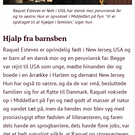
Raquel Esteves er født i USA, har dansk mor, peruviansk far
og to søstre. Hun er opvokset i Middelfart på Fyn. "Vi er
opdraget til at hjælpe i familien," siger hun
Hjalp fra barnsben
Raquel Esteves er oprindelig født i New Jersey, USA og
er barn af en dansk mor og en peruviansk far. Begge
var rejst til USA som unge, mødte hinanden der og
boede i en årrække i Harlem og dernæst New Jersey.
Hun har også to søstre, og da de var små, besluttede
familien sig for at flytte til Danmark. Raquel voksede
op i Middelfart på Fyn og nød godt af masser af natur
og vandet tæt på, men da hendes mor blev syg med
psoriasisgigt efter fødslen af lillesøsteren, og faren
dels havde en sprogbarriere, dels havde flere jobs, var
det et helt naturligt vilkår, at Raquel og storesøsteren