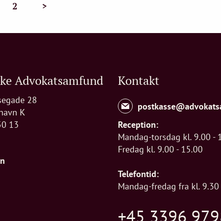
2
>
ske Advokatsamfund
Kontakt
segade 28
postkasse@advokats
havn K
50 13
Reception:
Mandag-torsdag kl. 9.00 - 
Fredag kl. 9.00 - 15.00
In
Telefontid:
Mandag-fredag fra kl. 9.30 
+45 3396 979