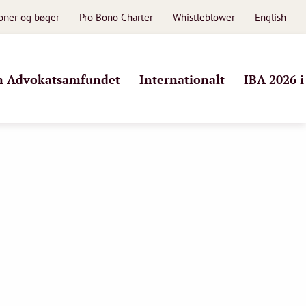
ioner og bøger
Pro Bono Charter
Whistleblower
English
 Advokatsamfundet
Internationalt
IBA 2026 