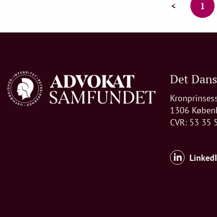
<
1
Det Dan
Kronprinses
1306 Køben
CVR: 53 35 
Linked