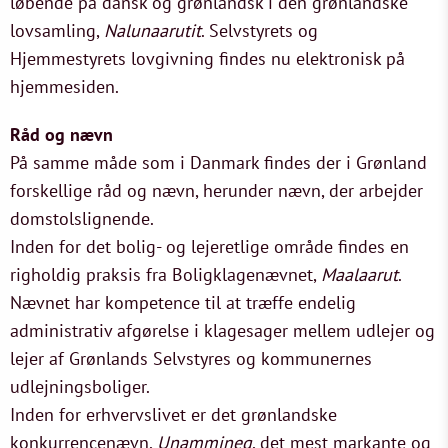
løbende på dansk og grønlandsk i den grønlandske
lovsamling,
Nalunaarutit
. Selvstyrets og
Hjemmestyrets lovgivning findes nu elektronisk på
hjemmesiden.
Råd og nævn
På samme måde som i Danmark findes der i Grønland
forskellige råd og nævn, herunder nævn, der arbejder
domstolslignende.
Inden for det bolig- og lejeretlige område findes en
righoldig praksis fra Boligklagenævnet,
Maalaarut
.
Nævnet har kompetence til at træffe endelig
administrativ afgørelse i klagesager mellem udlejer og
lejer af Grønlands Selvstyres og kommunernes
udlejningsboliger.
Inden for erhvervslivet er det grønlandske
konkurrencenævn,
Unammineq
, det mest markante og