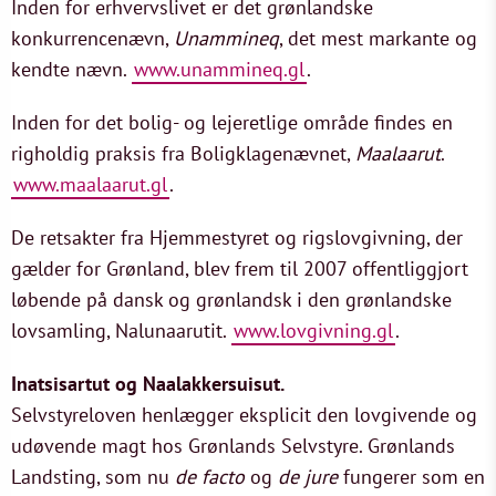
Inden for erhvervslivet er det grønlandske
konkurrencenævn,
Unammineq
, det mest markante og
kendte nævn.
www.unammineq.gl
.
Inden for det bolig- og lejeretlige område findes en
righoldig praksis fra Boligklagenævnet,
Maalaarut
.
www.maalaarut.gl
.
De retsakter fra Hjemmestyret og rigslovgivning, der
gælder for Grønland, blev frem til 2007 offentliggjort
løbende på dansk og grønlandsk i den grønlandske
lovsamling, Nalunaarutit.
www.lovgivning.gl
.
Inatsisartut og Naalakkersuisut.
Selvstyreloven henlægger eksplicit den lovgivende og
udøvende magt hos Grønlands Selvstyre. Grønlands
Landsting, som nu
de facto
og
de jure
fungerer som en