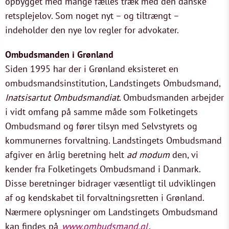
opbygget med mange fælles træk med den danske
retsplejelov. Som noget nyt – og tiltrængt –
indeholder den nye lov regler for advokater.
Ombudsmanden i Grønland
Siden 1995 har der i Grønland eksisteret en
ombudsmandsinstitution, Landstingets Ombudsmand,
Inatsisartut Ombudsmandiat
. Ombudsmanden arbejder
i vidt omfang på samme måde som Folketingets
Ombudsmand og fører tilsyn med Selvstyrets og
kommunernes forvaltning. Landstingets Ombudsmand
afgiver en årlig beretning helt
ad modum
den, vi
kender fra Folketingets Ombudsmand i Danmark.
Disse beretninger bidrager væsentligt til udviklingen
af og kendskabet til forvaltningsretten i Grønland.
Nærmere oplysninger om Landstingets Ombudsmand
kan findes på
www.ombudsmand.gl
.