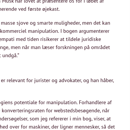
 Musk har lovet at præsentere os for i løbet af
erende ved første øjekast.
en masse sjove og smarte muligheder, men det kan
og kommerciel manipulation. I bogen argumenterer
mpati med tiden risikerer at tildele juridiske
r mange, men når man læser forskningen på området
t undgå.”
r relevant for jurister og advokater, og han håber,
iens potentiale for manipulation. Forhandlere af
e konverteringsraten for webstedsbesøgende, når
ersøgelser, som jeg refererer i min bog, viser, at
hed over for maskiner, der ligner mennesker, så det