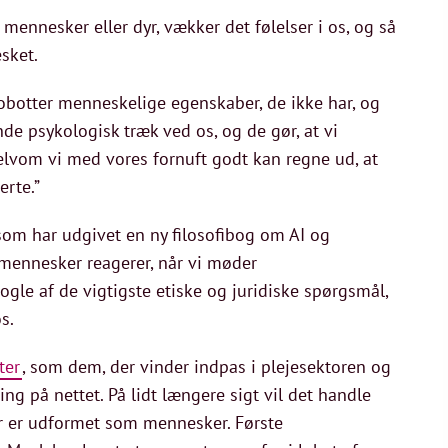
 mennesker eller dyr, vækker det følelser i os, og så
sket.
robotter menneskelige egenskaber, de ikke har, og
de psykologisk træk ved os, og de gør, at vi
 selvom vi med vores fornuft godt kan regne ud, at
erte.”
 som har udgivet en ny filosofibog om AI og
 mennesker reagerer, når vi møder
le af de vigtigste etiske og juridiske spørgsmål,
s.
ter
, som dem, der vinder indpas i plejesektoren og
 ting på nettet. På lidt længere sigt vil det handle
er er udformet som mennesker. Første