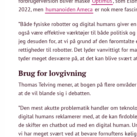
forbrugerversion bliver måske
Optimus
, som Elon
2022, men
humanoiden Ameca
er nok mere fascin
”Både fysiske robotter og digital humans giver 
også være effektive værktøjer til både politisk 
jeg desuden for, at vi på grund af den føromtalte e
rettigheder til robotter. Det lyder vanvittigt fo
tyder meget desværre på, at det kan blive svært a
Brug for lovgivning
Thomas Telving mener, at bogen på flere områder e
at de vil blande sig i debatten.
”Den mest akutte problematik handler om teknolog
digital humans reklamerer med, at de kan firdobl
de skifter en chatbot ud med en digital human. Und
vi har meget svært ved at bevare fornuftens kølig