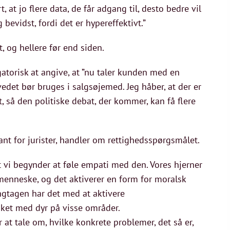
, at jo flere data, de får adgang til, desto bedre vil
bevidst, fordi det er hypereffektivt.”
, og hellere før end siden.
torisk at angive, at ”nu taler kunden med en
det bør bruges i salgsøjemed. Jeg håber, at der er
igt, så den politiske debat, der kommer, kan få flere
nt for jurister, handler om rettighedsspørgsmålet.
at vi begynder at føle empati med den. Vores hjerner
enneske, og det aktiverer en form for moralsk
lingtagen har det med at aktivere
sket med dyr på visse områder.
r at tale om, hvilke konkrete problemer, det så er,