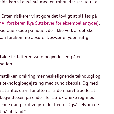
ide kan vi altså stå med en robot, der ser ud til at
Enten risikerer vi at gøre det lovligt at slå løs på
AI-forskeren Ilya Sutskever for eksempel antyder)
.
 pådrage skade på noget, der ikke ved, at det sker.
t kan forekomme absurd. Desværre tyder rigtig
 ifølge forfatteren være begyndelsen på en
sation.
lematikken omkring menneskelignende teknologi og
res teknologibegejstring med sund skepsis. Og med
at stille, da vi for atten år siden naivt troede, at
 begyndelsen på enden for autokratiske regimer.
denne gang skal vi gøre det bedre. Også selvom de
d på afstand.”