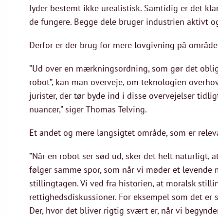
lyder bestemt ikke urealistisk. Samtidig er det klart
de fungere. Begge dele bruger industrien aktivt og 
Derfor er der brug for mere lovgivning på området
”Ud over en mærkningsordning, som gør det obliga
robot”, kan man overveje, om teknologien overhove
jurister, der tør byde ind i disse overvejelser tidl
nuancer,” siger Thomas Telving.
Et andet og mere langsigtet område, som er releva
”Når en robot ser sød ud, sker det helt naturligt, 
følger samme spor, som når vi møder et levende m
stillingtagen. Vi ved fra historien, at moralsk stil
rettighedsdiskussioner. For eksempel som det er 
Der, hvor det bliver rigtig svært er, når vi begynde