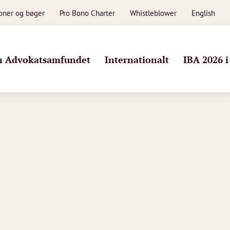
ioner og bøger
Pro Bono Charter
Whistleblower
English
 Advokatsamfundet
Internationalt
IBA 2026 