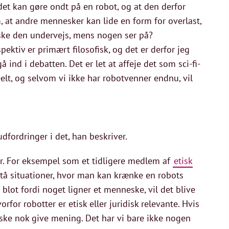
 det kan gøre ondt på en robot, og at den derfor
 at andre mennesker kan lide en form for overlast,
æske den undervejs, mens nogen ser på?
ktiv er primært filosofisk, og det er derfor jeg
gå ind i debatten. Det er let at affeje det som sci-fi-
elt, og selvom vi ikke har robotvenner endnu, vil
fordringer i det, han beskriver.
eder. For eksempel som et tidligere medlem af
etisk
pstå situationer, hvor man kan krænke en robots
t blot fordi noget ligner et menneske, vil det blive
rfor robotter er etisk eller juridisk relevante. Hvis
åske nok give mening. Det har vi bare ikke nogen