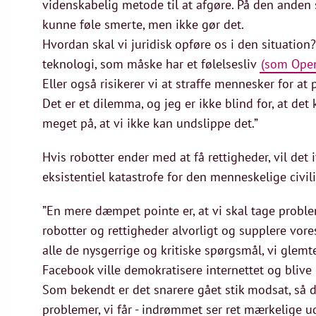
videnskabelig metode til at afgøre. På den anden s
kunne føle smerte, men ikke gør det.
Hvordan skal vi juridisk opføre os i den situation? 
teknologi, som måske har et følelsesliv
(som Open
Eller også risikerer vi at straffe mennesker for at
Det er et dilemma, og jeg er ikke blind for, at de
meget på, at vi ikke kan undslippe det.”
Hvis robotter ender med at få rettigheder, vil det
eksistentiel katastrofe for den menneskelige civili
”En mere dæmpet pointe er, at vi skal tage prob
robotter og rettigheder alvorligt og supplere vo
alle de nysgerrige og kritiske spørgsmål, vi glemte 
Facebook ville demokratisere internettet og blive
Som bekendt er det snarere gået stik modsat, så 
problemer, vi får - indrømmet ser ret mærkelige u