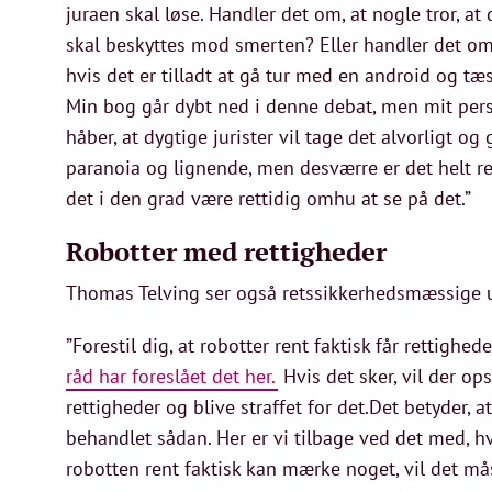
juraen skal løse. Handler det om, at nogle tror, at
skal beskyttes mod smerten? Eller handler det om,
hvis det er tilladt at gå tur med en android og t
Min bog går dybt ned i denne debat, men mit perspe
håber, at dygtige jurister vil tage det alvorligt og 
paranoia og lignende, men desværre er det helt re
det i den grad være rettidig omhu at se på det.”
Robotter med rettigheder
Thomas Telving ser også retssikkerhedsmæssige ud
”Forestil dig, at robotter rent faktisk får rettigh
råd har foreslået det her.
Hvis det sker, vil der o
rettigheder og blive straffet for det.Det betyder, a
behandlet sådan. Her er vi tilbage ved det med, hvo
robotten rent faktisk kan mærke noget, vil det m