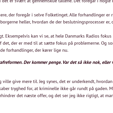
 det er svært at gennemskue tallene. Det foregår i nogle l
ere, der foregår i selve Folketinget. Alle forhandlinger er 
borgerne heller, hvordan de der beslutningsprocesser er, 
igt. Eksempelvis kan vi se, at hele Danmarks Radios fokus p
 det, der er med til at sætte fokus på problemerne. Og so
 de forhandlinger, der kører lige nu.
strafreformen. Der kommer penge. Var det så ikke nok, eller
 ville give mere til. Jeg synes, det er underkendt, hvorda
skaber tryghed for, at kriminelle ikke går rundt på gaden.
rhindrer det næste offer, og det ser jeg ikke rigtigt, at ma