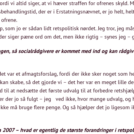
fordi vi altid siger, at vi hæver straffen for ofrenes skyld
handlingstid, der er i Erstatningsnævnet, er jo helt, helt 
 ofrene.
, som jo er sådan lidt retspolitisk nørdet. Jeg tror, jeg må
der siger pæne ord om det, men ikke rigtig – synes jeg – g
ningen, så socialrådgivere er kommet med ind og kan rådgi
at det var et afmagtsforslag, fordi der ikke sker noget som 
 kan skabe, så det gjorde vi – det her var en meget lille del
ed til at nedsætte det første udvalg til at forbedre retshj
er der jo så fulgt – jeg ved ikke, hvor mange udvalg, og 
kke må bruge flere penge. Og så hjælper det jo ligesom 
n 2007 – hvad er egentlig de største forandringer i retspol