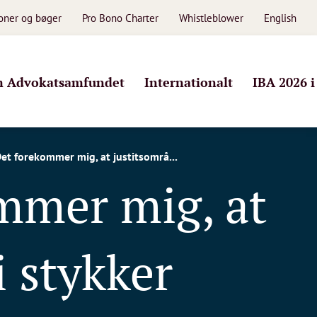
ioner og bøger
Pro Bono Charter
Whistleblower
English
 Advokatsamfundet
Internationalt
IBA 2026 
et forekommer mig, at justitsområ...
mmer mig, at
i stykker