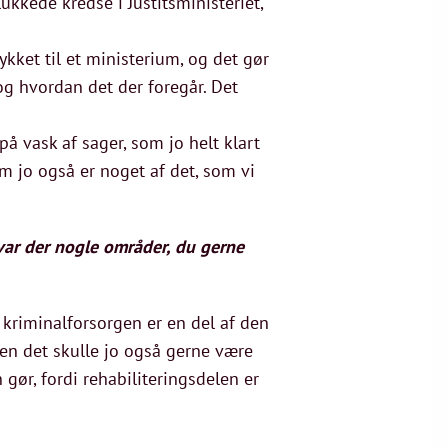
ukkede kredse i Justitsministeriet,
rykket til et ministerium, og det gør
og hvordan det der foregår. Det
å vask af sager, som jo helt klart
m jo også er noget af det, som vi
 var der nogle områder, du gerne
n kriminalforsorgen er en del af den
 Men det skulle jo også gerne være
n gør, fordi rehabiliteringsdelen er