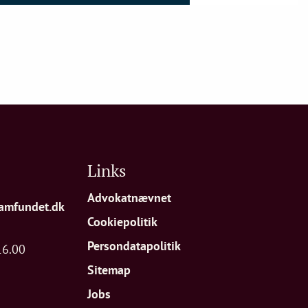
Links
Advokatnævnet
amfundet.dk
Cookiepolitik
Persondatapolitik
16.00
Sitemap
Jobs