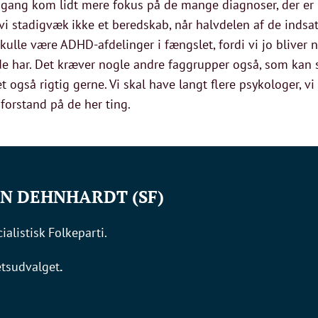
ne gang kom lidt mere fokus på de mange diagnoser, der er 
r vi stadigvæk ikke et beredskab, når halvdelen af de indsat
 skulle være ADHD-afdelinger i fængslet, fordi vi jo bliver 
 de har. Det kræver nogle andre faggrupper også, som kan 
et også rigtig gerne. Vi skal have langt flere psykologer, v
forstand på de her ting.
N DEHNHARDT (SF)
alistisk Folkeparti.
etsudvalget
.