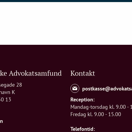
ske Advokatsamfund
Kontakt
segade 28
postkasse@advokats
havn K
50 13
Reception:
Mandag-torsdag kl. 9.00 - 
Fredag kl. 9.00 - 15.00
In
Telefontid: