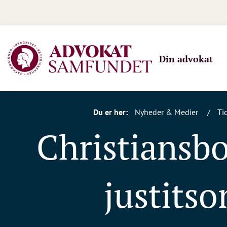
Din advokat
Du er her:
Nyheder & Medier
Tid
Christiansb
justitso