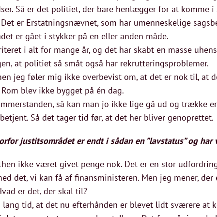
dser. Så er det politiet, der bare henlægger for at komme 
et. Det er Erstatningsnævnet, som har umenneskelige sagsb
det er gået i stykker på en eller anden måde.
iteret i alt for mange år, og det har skabt en masse uhen
gen, at politiet så småt også har rekrutteringsproblemer.
 men jeg føler mig ikke overbevist om, at det er nok til, at
og Rom blev ikke bygget på én dag.
ommerstanden, så kan man jo ikke lige gå ud og trække 
betjent. Så det tager tid før, at det her bliver genoprettet.
orfor justitsområdet er endt i sådan en ”lavstatus” og har 
then ikke været givet penge nok. Det er en stor udfordring,
d det, vi kan få af finansministeren. Men jeg mener, der 
d er det, der skal til?
 lang tid, at det nu efterhånden er blevet lidt sværere at