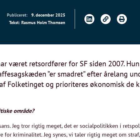
Publiceret:
9. december 2025
Tekst: Rasmus Holm Thomsen
r været retsordfører for SF siden 2007. Hun 
raffesagskæden ”er smadret” efter årelang und
 af Folketinget og prioriteres økonomisk de
itiske område?
s. Jeg tror rigtig meget, det er socialpolitikken i retspoli
re for kriminalitet. Jeg synes, vi taler rigtig meget om str