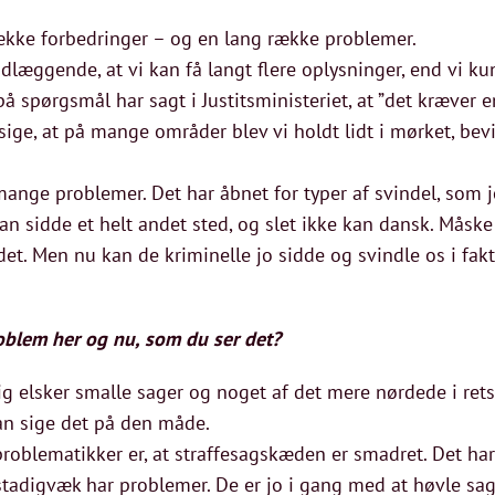
 række forbedringer – og en lang række problemer.
læggende, at vi kan få langt flere oplysninger, end vi kun
på spørgsmål har sagt i Justitsministeriet, at ”det kræver 
l sige, at på mange områder blev vi holdt lidt i mørket, bev
mange problemer. Det har åbnet for typer af svindel, som 
n sidde et helt andet sted, og slet ikke kan dansk. Måske 
l det. Men nu kan de kriminelle jo sidde og svindle os i fak
roblem her og nu, som du ser det?
ig elsker smalle sager og noget af det mere nørdede i ret
kan sige det på den måde.
 problematikker er, at straffesagskæden er smadret. Det har 
tadigvæk har problemer. De er jo i gang med at høvle sag