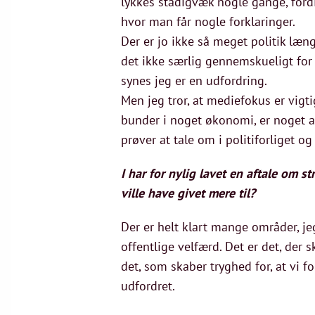
lykkes stadigvæk nogle gange, fordi
hvor man får nogle forklaringer.
Der er jo ikke så meget politik læng
det ikke særlig gennemskueligt for 
synes jeg er en udfordring.
Men jeg tror, at mediefokus er vigt
bunder i noget økonomi, er noget af
prøver at tale om i politiforliget og
I har for nylig lavet en aftale om 
ville have givet mere til?
Der er helt klart mange områder, jeg
offentlige velfærd. Det er det, der 
det, som skaber tryghed for, at vi fo
udfordret.