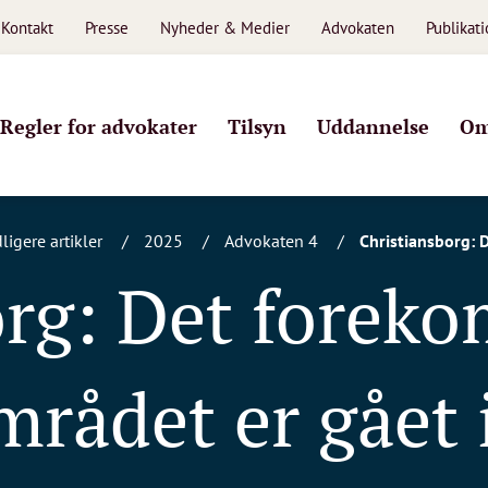
Kontakt
Presse
Nyheder & Medier
Advokaten
Publikat
Regler for advokater
Tilsyn
Uddannelse
Om
ligere artikler
2025
Advokaten 4
Christiansborg: D
org: Det foreko
mrådet er gået 