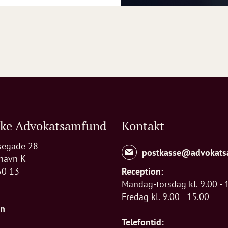
ske Advokatsamfund
Kontakt
segade 28
postkasse@advokats
havn K
50 13
Reception:
Mandag-torsdag kl. 9.00 - 
Fredag kl. 9.00 - 15.00
In
Telefontid: