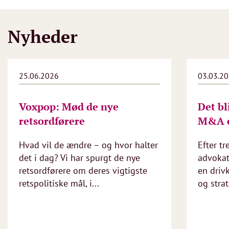
Nyheder
25.06.2026
03.03.2
Voxpop: Mød de nye
Det bl
retsordførere
M&A e
Hvad vil de ændre – og hvor halter
Efter tr
det i dag? Vi har spurgt de nye
advoka
retsordførere om deres vigtigste
en driv
retspolitiske mål, i...
og strat