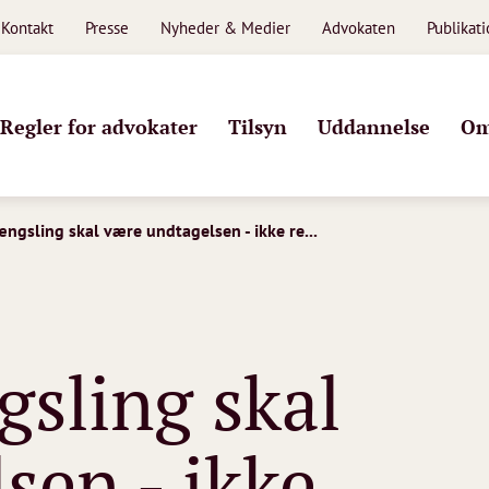
Kontakt
Presse
Nyheder & Medier
Advokaten
Publikat
Regler for advokater
Tilsyn
Uddannelse
Om
ngsling skal være undtagelsen - ikke re...
sling skal
sen - ikke