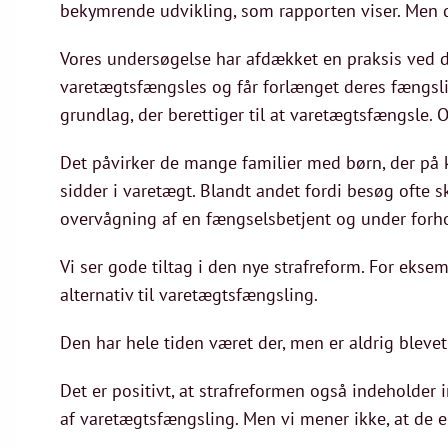
bekymrende udvikling, som rapporten viser. Men der 
Vores undersøgelse har afdækket en praksis ved
varetægtsfængsles og får forlænget deres fængsling
grundlag, der berettiger til at varetægtsfængsle. Og
Det påvirker de mange familier med børn, der på ko
sidder i varetægt. Blandt andet fordi besøg ofte s
overvågning af en fængselsbetjent og under forhol
Vi ser gode tiltag i den nye strafreform. For eks
alternativ til varetægtsfængsling.
Den har hele tiden været der, men er aldrig blevet
Det er positivt, at strafreformen også indeholder i
af varetægtsfængsling. Men vi mener ikke, at de er