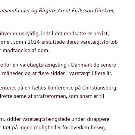
tsamfundet og Birgitte Arent Eiriksson Direktør,
nhver er uskyldig, indtil det modsatte er bevist’,
oner, som i 2024 afsluttede deres varetægtsforløb
før modtagelse af dom.
de for en varetægtsfængsling i Danmark de senere
måneder, og at flere sidder i varetægt i flere år.
enteret på en fælles konference på Christiansborg,
røftelserne af strafreformen, som snart er til
 dom, sidder varetægtsfængslede under skrappere
r tæt på ingen muligheder for hverken besøg,