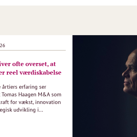
026
iver ofte overset, at
r reel værdiskabelse
e årtiers erfaring ser
t Tomas Haagen M&A som
kraft for vækst, innovation
egisk udvikling i...