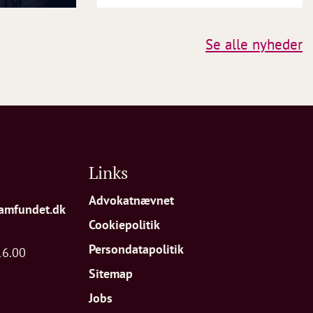
Se alle nyheder
Links
Advokatnævnet
amfundet.dk
Cookiepolitik
Persondatapolitik
16.00
Sitemap
Jobs