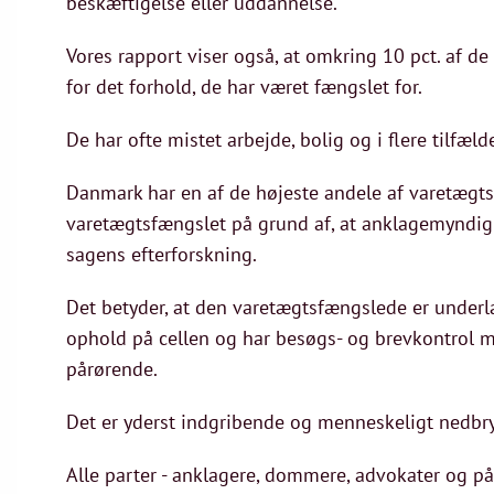
beskæftigelse eller uddannelse.
Vores rapport viser også, at omkring 10 pct. af 
for det forhold, de har været fængslet for.
De har ofte mistet arbejde, bolig og i flere tilfæl
Danmark har en af de højeste andele af varetægtsf
varetægtsfængslet på grund af, at anklagemyndighe
sagens efterforskning.
Det betyder, at den varetægtsfængslede er underla
ophold på cellen og har besøgs- og brevkontrol 
pårørende.
Det er yderst indgribende og menneskeligt nedbryd
Alle parter - anklagere, dommere, advokater og på