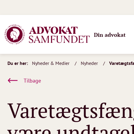
Din advokat
Du er her:
Nyheder & Medier
Nyheder
Varetægtsfæ
Tilbage
Varetægtsfæng
være undtagel