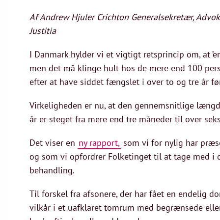
Af Andrew Hjuler Crichton Generalsekretær, Advoka
Justitia
I Danmark hylder vi et vigtigt retsprincip om, at ’e
men det må klinge hult hos de mere end 100 pers
efter at have siddet fængslet i over to og tre år 
Virkeligheden er nu, at den gennemsnitlige læng
år er steget fra mere end tre måneder til over seks 
Det viser en
ny rapport,
som vi for nylig har præs
og som vi opfordrer Folketinget til at tage med i d
behandling.
Til forskel fra afsonere, der har fået en endelig
vilkår i et uafklaret tomrum med begrænsede elle