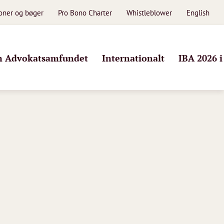
ioner og bøger
Pro Bono Charter
Whistleblower
English
 Advokatsamfundet
Internationalt
IBA 2026 