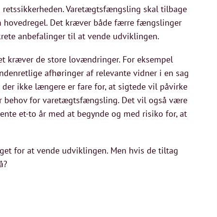
g retssikkerheden. Varetægtsfængsling skal tilbage
om hovedregel. Det kræver både færre fængslinger
krete anbefalinger til at vende udviklingen.
 det kræver de store lovændringer. For eksempel
indenretlige afhøringer af relevante vidner i en sag
der ikke længere er fare for, at sigtede vil påvirke
 er behov for varetægtsfængsling. Det vil også være
ente et-to år med at begynde og med risiko for, at
oget for at vende udviklingen. Men hvis de tiltag
å?