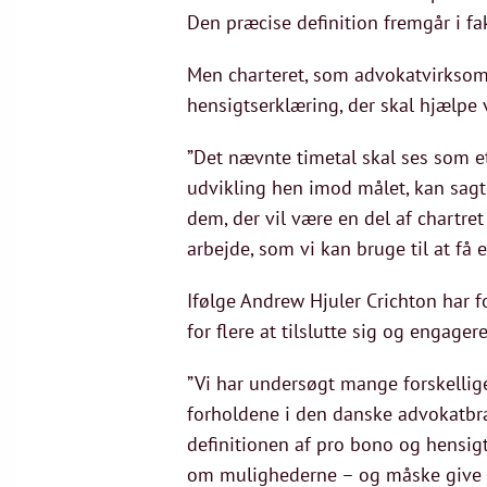
Den præcise definition fremgår i fa
Men charteret, som advokatvirksomh
hensigtserklæring, der skal hjælpe
”Det nævnte timetal skal ses som et
udvikling hen imod målet, kan sagten
dem, der vil være en del af chartre
arbejde, som vi kan bruge til at få e
Ifølge Andrew Hjuler Crichton har f
for flere at tilslutte sig og engager
”Vi har undersøgt mange forskellig
forholdene i den danske advokatbra
definitionen af pro bono og hensigt
om mulighederne – og måske give dem