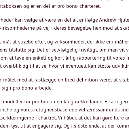
ktaboksen og er en del af pro bono-charteret.
eder kan vælge at være en del af, er ifølge Andrew Hjul
 virksomhederne på vej i deres bevægelse henimod at ska
 mål at stræbe efter, og virksomheder, der ikke er i mål
s tilslutte sig. Det er selvfølgelig frivilligt, om man vil
t om at lave en enkelt og kort årlig rapportering til vores
t overblik og til at se, hvor vi eventuelt kan støtte udvikli
ormålet med at fastlægge en bred definition været at skab
e sig i pro bono-arbejde.
e modeller for pro bono i en lang række lande. Erfaringer
nche og vores rettighedsbaserede velfærdssamfunds-indre
serklæringerne i chartret. Vi håber, at det kan gøre flere
 lyst til at engagere sig. Og i sidste ende, at der komme