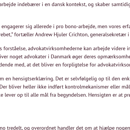
arbejde indebærer i en dansk kontekst, og skaber samtidig
ngagerer sig allerede i pro bono-arbejde, men vores erfa
rebet,” fortæller Andrew Hjuler Crichton, generalsekretær
les forståelse, advokatvirksomhederne kan arbejde videre 
bliver noget advokater i Danmark øger deres opmærksomhe
ydende med, at det bliver en forpligtelse for advokatvirk
om en hensigtserklæring. Det er selvfølgelig op til den en
Der bliver heller ikke indført kontrolmekanismer eller mål
lever op til alle mål fra begyndelsen. Hensigten er at prøv
ono tredelt, og overordnet handler det om at hjælpe nogen,