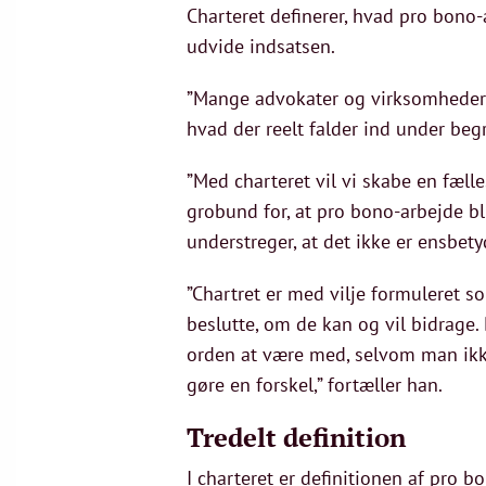
Charteret definerer, hvad pro bono-
udvide indsatsen.
”Mange advokater og virksomheder e
hvad der reelt falder ind under beg
”Med charteret vil vi skabe en fæl
grobund for, at pro bono-arbejde 
understreger, at det ikke er ensbet
”Chartret er med vilje formuleret s
beslutte, om de kan og vil bidrage. 
orden at være med, selvom man ikke 
gøre en forskel,” fortæller han.
Tredelt definition
I charteret er definitionen af pro b