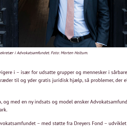
sekretær i Advokatsamfundet. Foto: Morten Holtum.
gere i – især for udsatte grupper og mennesker i sårbare 
æder til og yder gratis juridisk hjælp, så problemer, der el
o, og med en ny indsats og model ønsker Advokatsamfun
ark.
dvokatsamfundet – med støtte fra Dreyers Fond – udviklet