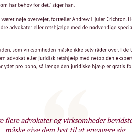
som har behov for det,” siger han.
ar været nøje overvejet, fortæller Andrew Hjuler Crichton. 
e advokater eller retshjælpe med de nødvendige specialer,
iden, som virksomheden måske ikke selv råder over. I de 
ern advokat eller juridisk retshjælp med netop den eksper
r ydet pro bono, så længe den juridiske hjælp er gratis f
øre flere advokater og virksomheder bevids
måske give dem lyst til at engagere sig.