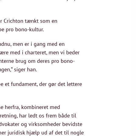
er Crichton tænkt som en
be pro bono-kultur.
 endnu, men er i gang med en
 være med i charteret, men vi beder
 interne brug om deres pro bono-
ngen,” siger han.
e et fundament, der gør det lettere
ne herfra, kombineret med
tning, har ledt os frem både til
 advokater og virksomheder bevidste
r juridisk hjælp ud af det til nogle