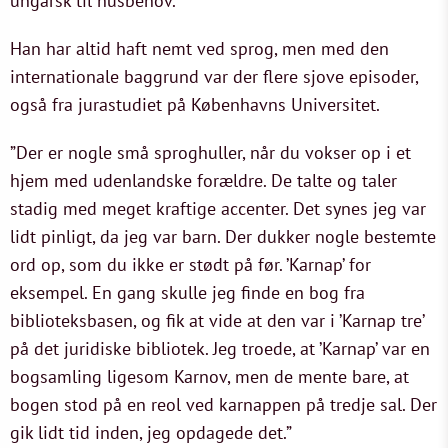
ungarsk til husbehov.”
Han har altid haft nemt ved sprog, men med den
internationale baggrund var der flere sjove episoder,
også fra jurastudiet på Københavns Universitet.
”Der er nogle små sproghuller, når du vokser op i et
hjem med udenlandske forældre. De talte og taler
stadig med meget kraftige accenter. Det synes jeg var
lidt pinligt, da jeg var barn. Der dukker nogle bestemte
ord op, som du ikke er stødt på før. ’Karnap’ for
eksempel. En gang skulle jeg finde en bog fra
biblioteksbasen, og fik at vide at den var i ’Karnap tre’
på det juridiske bibliotek. Jeg troede, at ’Karnap’ var en
bogsamling ligesom Karnov, men de mente bare, at
bogen stod på en reol ved karnappen på tredje sal. Der
gik lidt tid inden, jeg opdagede det.”