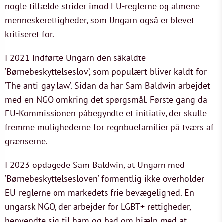
nogle tilfælde strider imod EU-reglerne og almene
menneskerettigheder, som Ungarn også er blevet
kritiseret for.
I 2021 indførte Ungarn den såkaldte
’Børnebeskyttelseslov’, som populært bliver kaldt for
’The anti-gay law’. Sidan da har Sam Baldwin arbejdet
med en NGO omkring det spørgsmål. Første gang da
EU-Kommissionen påbegyndte et initiativ, der skulle
fremme mulighederne for regnbuefamilier på tværs af
grænserne.
I 2023 opdagede Sam Baldwin, at Ungarn med
’Børnebeskyttelsesloven’ formentlig ikke overholder
EU-reglerne om markedets frie bevægelighed. En
ungarsk NGO, der arbejder for LGBT+ rettigheder,
henvendte sig til ham og bad om hjælp med at