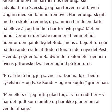
Sidste år blev han partner hos det ungarske
advokatfirma Szecskay, og han forventer at blive i
Ungarn med sin familie fremover. Han er ungarsk gift
med en skolelærerinde, og sammen har de en datter
på elleve år, og familien har for nylig også fået en
hund. Derfor er der faste rammer i hjemmet lidt
udenfor den gamle bydel Buda, mens arbejdet foregår
på den anden side af floden Donau i den nye del Pest.
Hver dag cykler Sam Baldwin de ti kilometer gennem
byens pittoreske kvarterer og ind på kontoret.
”En af de få ting, jeg savner fra Danmark, er bedre
cykelstier – og Faxe Kondi – og romkugler,” griner han.
”Men ellers er jeg rigtig glad for, at vi er endt her – vi
har det godt som familie og har ikke planer om at
vende tilbage.”