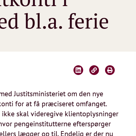
d bl.a. ferie
med Justitsministeriet om den nye
nti for at få præciseret omfanget.
en ikke skal videregive klientoplysninger
 hvor pengeinstitutterne efterspørger
lers lægger op til. Endelig er der nu