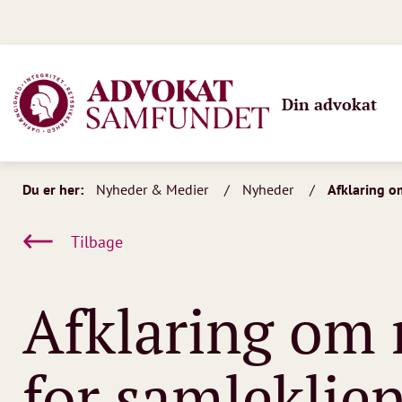
Din advokat
Du er her:
Nyheder & Medier
Nyheder
Afklaring om
Tilbage
Afklaring om 
for samleklien