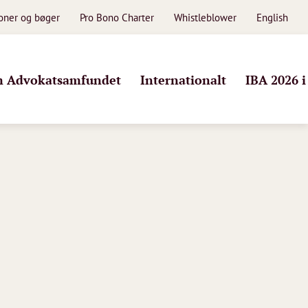
ioner og bøger
Pro Bono Charter
Whistleblower
English
 Advokatsamfundet
Internationalt
IBA 2026 