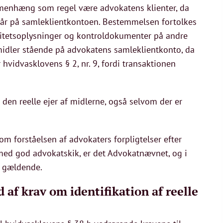
ammenhæng som regel være advokatens klienter, da
står på samleklientkontoen. Bestemmelsen fortolkes
titetsoplysninger og kontroldokumenter på andre
e midler stående på advokatens samleklientkonto, da
r hvidvasklovens § 2, nr. 9, fordi transaktionen
den reelle ejer af midlerne, også selvom der er
m forståelsen af advokaters forpligtelser efter
med god advokatskik, er det Advokatnævnet, og i
re gældende.
 af krav om identifikation af reelle