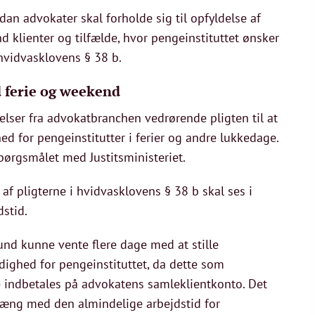
rdan advokater skal forholde sig til opfyldelse af
nd klienter og tilfælde, hvor pengeinstituttet ønsker
i hvidvasklovens § 38 b.
d ferie og weekend
er fra advokatbranchen vedrørende pligten til at
ed for pengeinstitutter i ferier og andre lukkedage.
spørgsmålet med Justitsministeriet.
e af pligterne i hvidvasklovens § 38 b skal ses i
jdstid.
nd kunne vente flere dage med at stille
dighed for pengeinstituttet, da dette som
indbetales på advokatens samleklientkonto. Det
hæng med den almindelige arbejdstid for