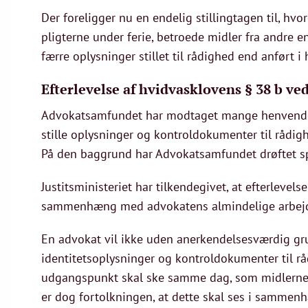
Der foreligger nu en endelig stillingtagen til, hvo
pligterne under ferie, betroede midler fra andre e
færre oplysninger stillet til rådighed end anført 
Efterlevelse af hvidvasklovens § 38 b ve
Advokatsamfundet har modtaget mange henvendels
stille oplysninger og kontroldokumenter til rådigh
På den baggrund har Advokatsamfundet drøftet 
Justitsministeriet har tilkendegivet, at efterlevels
sammenhæng med advokatens almindelige arbe
En advokat vil ikke uden anerkendelsesværdig gru
identitetsoplysninger og kontroldokumenter til rå
udgangspunkt skal ske samme dag, som midlerne 
er dog fortolkningen, at dette skal ses i sammen