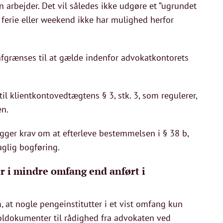
 arbejder. Det vil således ikke udgøre et ”ugrundet
 ferie eller weekend ikke har mulighed herfor
 afgrænses til at gælde indenfor advokatkontorets
l klientkontovedtægtens § 3, stk. 3, som regulerer,
en.
igger krav om at efterleve bestemmelsen i § 38 b,
aglig bogføring.
er i mindre omfang end anført i
 at nogle pengeinstitutter i et vist omfang kun
troldokumenter til rådighed fra advokaten ved