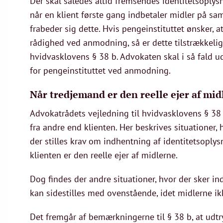
Der skal således altid fremsendes identitetsoplys
når en klient første gang indbetaler midler på sa
frabeder sig dette. Hvis pengeinstituttet ønsker, a
rådighed ved anmodning, så er dette tilstrækkeligt
hvidvasklovens § 38 b. Advokaten skal i så fald u
for pengeinstituttet ved anmodning.
Når tredjemand er den reelle ejer af mi
Advokatrådets vejledning til hvidvasklovens § 38 
fra andre end klienten. Her beskrives situationer,
der stilles krav om indhentning af identitetsoply
klienten er den reelle ejer af midlerne.
Dog findes der andre situationer, hvor der sker i
kan sidestilles med ovenstående, idet midlerne ikke
Det fremgår af bemærkningerne til § 38 b, at udtry