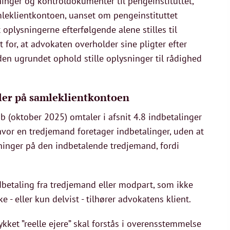
ninger og kontroldokumenter til pengeinstituttet,
mleklientkontoen, uanset om pengeinstituttet
t oplysningerne efterfølgende alene stilles til
 for, at advokaten overholder sine pligter efter
den ugrundet ophold stille oplysninger til rådighed
dler på samleklientkontoen
b (oktober 2025) omtaler i afsnit 4.8 indbetalinger
 hvor en tredjemand foretager indbetalinger, uden at
sninger på den indbetalende tredjemand, fordi
ndbetaling fra tredjemand eller modpart, som ikke
 - eller kun delvist - tilhører advokatens klient.
kket ”reelle ejere” skal forstås i overensstemmelse