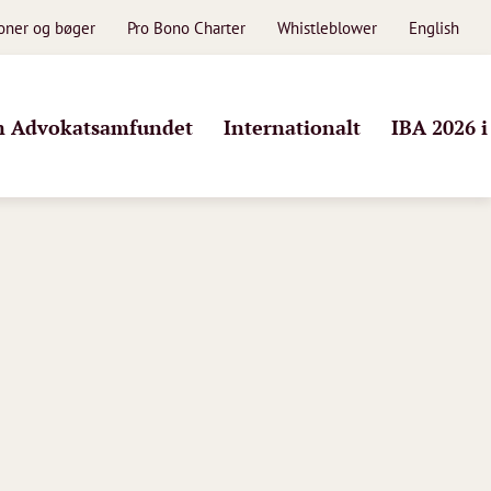
ioner og bøger
Pro Bono Charter
Whistleblower
English
 Advokatsamfundet
Internationalt
IBA 2026 