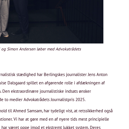
rd og Simon Andersen løber med Advokatrådets
listisk stædighed har Berlingskes journalister Jens Anton
e Dalsgaard spillet en afgørende rolle i afdækningen af
 Den ekstraordinære journalistiske indsats ønsker
de to medier Advokatrådets Journalistpris 2025.
old til Ahmed Samsam, har tydeligt vist, at retssikkerhed også
tioner. Vi har at gøre med en af nyere tids mest principielle
ne har været oppe imod et ekstremt lukket system. Deres