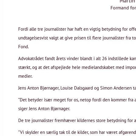
Martin
Formand for
Fordi alle tre journalister har haft en vigtig betydning for of
undtagelsesvist valgt at give prisen til flere journalister fra 
Fond.
Advokatrådet fandt årets vinder blandt i alt 26 indstillede kan
stærkt, og at det afspejlede hele medielandskabet med impo
medier.
Jens Anton Bjørnager, Louise Dalsgaard og Simon Andersen ta
”Det betyder især meget for os, netop fordi den kommer fra a
siger Jens Anton Bjørnager.
De tre journalister fremhæver kildernes store betydning for
”Vi skylder en særlig tak til de kilder, som har været afgøre