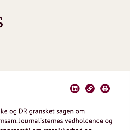
s
ingske og DR gransket sagen om
msam. Journalisternes vedholdende og