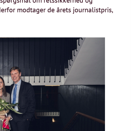
le spørgsmål om retssikkerhed og
erfor modtager de årets journalistpris,