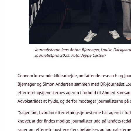
Journalisterne Jens Anton Bjørnager, Louise Dalsgaa
Journalistpris 2025. Foto: Jeppe Carlsen
Gennem krævende kildearbejde, omfattende research og journa
Bjørnager og Simon Andersen sammen med DR-journalist Louis
efterretningstjenesternes ageren i forhold til Ahmed Samsam.
Advokatrådet at hylde, og derfor modtager journalisterne på 
”Sagen om, hvordan efterretningstjenesterne har ageret i forh
kræver, at der findes modige journalister ude på landets redak
sager om efterretningstjenesters beføjelser, og journalister