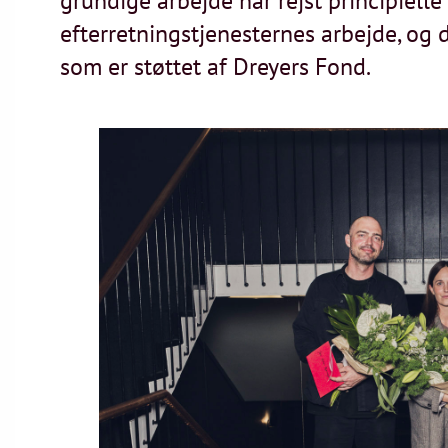
grundige arbejde har rejst principiel
efterretningstjenesternes arbejde, og d
som er støttet af Dreyers Fond.