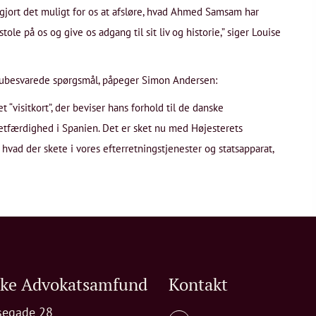
 gjort det muligt for os at afsløre, hvad Ahmed Samsam har
le på os og give os adgang til sit liv og historie,” siger Louise
t ubesvarede spørgsmål, påpeger Simon Andersen:
visitkort”, der beviser hans forhold til de danske
retfærdighed i Spanien. Det er sket nu med Højesterets
 hvad der skete i vores efterretningstjenester og statsapparat,
ske Advokatsamfund
Kontakt
segade 28