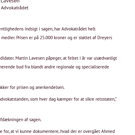
 Lavesen
 Advokatrådet
fentlighedens indsigt i sagen, har Advokatrådet helt
to medier. Prisen er på 25.000 kroner og er støttet af Dreyers
didater. Martin Lavesen påpeger, at feltet i år var usædvanligt
nerende bud fra blandt andre regionale og specialiserede
kker for prisen og anerkendelsen.
dvokatstanden, som hver dag kæmper for at sikre retsstaten,”
 afdækningen af sagen.
nde for, at vi kunne dokumentere, hvad der er overgået Ahmed