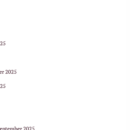
025
ber 2025
025
september 2025