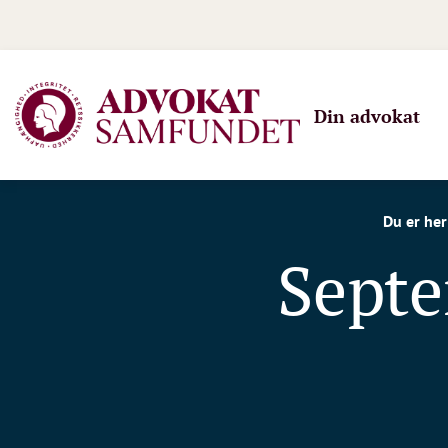
Din advokat
Du er her
Sept