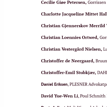
Cecilie Giøe Petersen
,
Gorrissen 
Charlotte Jacqueline Mittet Ha
Christian Gjennerskov Merrild 
Christian Loennies Ortwed
,
Gorr
Christian Vestergård Nielsen
,
L
Christoffer de Neergaard
,
Bruun 
Christoffer-Emil Stubkjær
,
DAHL 
, PLESNER Advokatpa
Daniel Eriksen
David Yue-Wen Li
, Poul Schmith