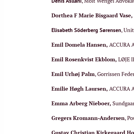
, Molt Wengel Advoka
Denis Asllani
Dorthea F Marie Bisgaard Vase
,
, Uni
Elisabeth Söderberg Sørensen
Emil Domela Hansen
,
ACCURA A
Emil Rosenkvist Ekblom
,
LØJE I
Emil Urhøj Palm
, Gorrissen Fed
Emilie Høgh Laursen
,
ACCURA A
Emma Arberg Nieboer
,
Sundgaar
Gregers Kromann-Andersen
, P
Gustav Christian Kirkegaard H