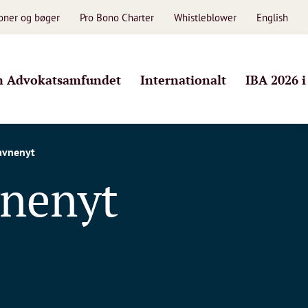
ioner og bøger
Pro Bono Charter
Whistleblower
English
 Advokatsamfundet
Internationalt
IBA 2026 
avnenyt
nenyt