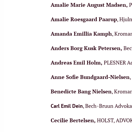
Amalie Marie August Madsen
,
P
Amalie Roesgaard Paarup
, Hjul
Amanda Emillia Kamph
, Kroma
Anders Borg Kusk Petersen
,
Bec
Andreas Emil Holm
,
PLESNER Ad
Anne Sofie Bundgaard-Nielsen
Benedicte Bang Nielsen
, Kroma
, Bech-Bruun Advoka
Carl Emil Dein
Cecilie Bertelsen
,
HOLST, ADVOKA