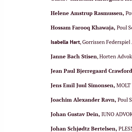
Helene Amstrup Rasmussen
,
Po
Hossam Farooq Khawaja
,
Poul S
, Gorrissen Federspie
Isabella Hart
Janne Bach Stisen
, Horten Advok
Jean Paul Bjerregaard Crawfor
Jens Emil Juul Simonsen
,
MOLT 
Joachim Alexander Ravn
,
Poul 
Johan Gustav Dein
,
IUNO ADVOKA
Johan Schjødtz Bertelsen
,
PLESN