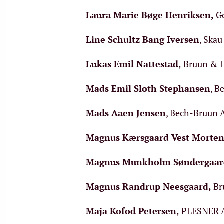
Laura Marie Bøge Henriksen
,
Go
Line Schultz Bang Iversen
, Ska
Lukas Emil Nattestad
,
Bruun & H
Mads Emil Sloth Stephansen
, B
Mads Aaen Jensen
, Bech-Bruun 
Magnus Kærsgaard Vest Morte
Magnus Munkholm Søndergaar
Magnus Randrup Neesgaard
,
Br
Maja Kofod Petersen
,
PLESNER A