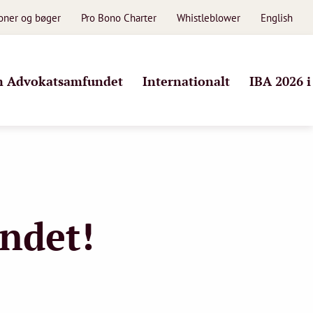
ioner og bøger
Pro Bono Charter
Whistleblower
English
 Advokatsamfundet
Internationalt
IBA 2026 
undet!