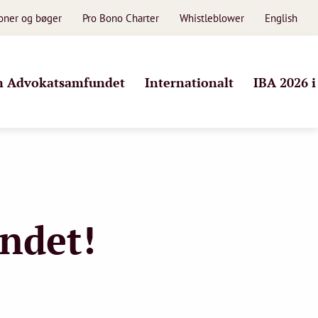
ioner og bøger
Pro Bono Charter
Whistleblower
English
 Advokatsamfundet
Internationalt
IBA 2026 
undet!